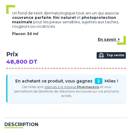
Un fond de teint dermatologique tout-en-un qui associe
couvrance parfaite
,
fini naturel
et
photoprotection
maximale
pour les peaux sensibles, sujettes aux taches,
rougeurs ou cicatrices.
Flacon 30 ml
En savoir +
Prix
Top vente
48,800 DT
En achetant ce produit, vous gagnez
2
Miles !
Ces Miles sont
réservés à la marque
Pharmaceris
et vous
permettront de bénéficier de réductions exclusives sur vos prochains
achats.
DESCRIPTION