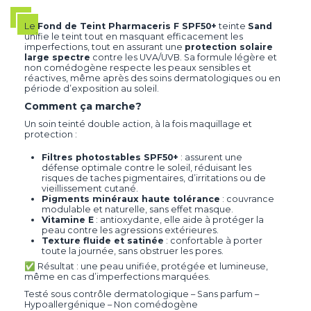
Le
Fond de Teint Pharmaceris F SPF50+
teinte
Sand
unifie le teint tout en masquant efficacement les
imperfections, tout en assurant une
protection solaire
large spectre
contre les UVA/UVB. Sa formule légère et
non comédogène respecte les peaux sensibles et
réactives, même après des soins dermatologiques ou en
période d’exposition au soleil.
Comment ça marche?
Un soin teinté double action, à la fois maquillage et
protection :
Filtres photostables SPF50+
: assurent une
défense optimale contre le soleil, réduisant les
risques de taches pigmentaires, d’irritations ou de
vieillissement cutané.
Pigments minéraux haute tolérance
: couvrance
modulable et naturelle, sans effet masque.
Vitamine E
: antioxydante, elle aide à protéger la
peau contre les agressions extérieures.
Texture fluide et satinée
: confortable à porter
toute la journée, sans obstruer les pores.
✅ Résultat : une peau unifiée, protégée et lumineuse,
même en cas d’imperfections marquées.
Testé sous contrôle dermatologique – Sans parfum –
Hypoallergénique – Non comédogène