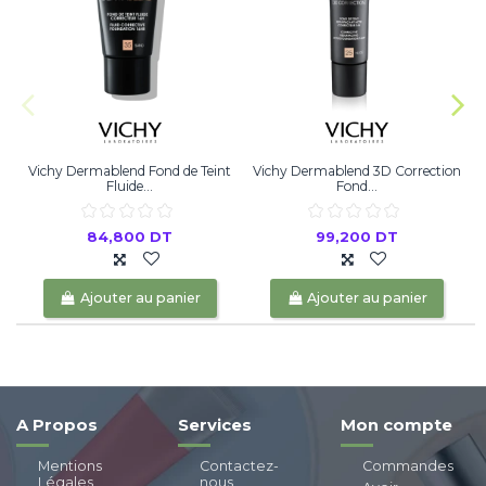
Vichy Dermablend Fond de Teint
Vichy Dermablend 3D Correction
Fluide...
Fond...
84,800 DT
99,200 DT
Ajouter au panier
Ajouter au panier
A Propos
Services
Mon compte
Mentions
Contactez-
Commandes
Légales
nous