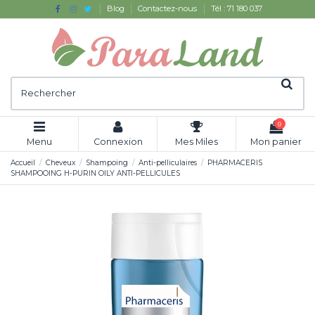
Blog
Contactez-nous
Tél : 71 180 037
0
Menu
Connexion
Mes Miles
Mon panier
Accueil
Cheveux
Shampoing
Anti-pelliculaires
PHARMACERIS
SHAMPOOING H-PURIN OILY ANTI-PELLICULES