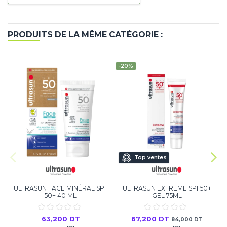
PRODUITS DE LA MÊME CATÉGORIE :
-20%
Top ventes
ULTRASUN FACE MINÉRAL SPF
ULTRASUN EXTREME SPF50+
C
50+ 40 ML
GEL 75ML
63,200 DT
67,200 DT
84,000 DT