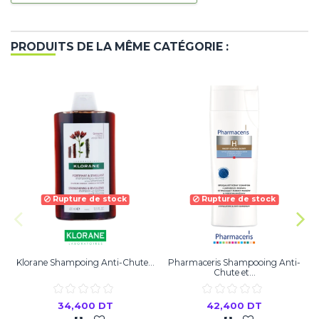
PRODUITS DE LA MÊME CATÉGORIE :
Rupture de stock
Rupture de stock
Klorane Shampoing Anti-Chute...
Pharmaceris Shampooing Anti-
D
Chute et...
34,400 DT
42,400 DT