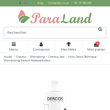
Blog
Contactez-nous
Tél : 71 180 037
0
Menu
Connexion
Mes Miles
Mon panier
Accueil
Cheveux
Shampoing
Cheveux Secs
Vichy Dercos Technique
Shampooing Traitant Kératoréducteur