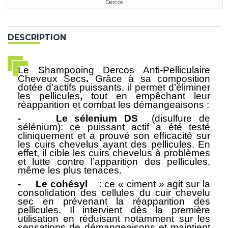
Dercos
DESCRIPTION
Le
Shampooing Dercos Anti-Pelliculaire
Cheveux Secs
.
Grâce à sa composition
dotée d’actifs puissants, il permet d’éliminer
les
pellicules
,
tout en empêchant leur
réapparition et combat les démangeaisons :
-
Le sélenium DS
(disulfure de
sélénium): ce puissant actif a été testé
cliniquement et a prouvé son efficacité sur
les cuirs chevelus ayant des pellicules. En
effet, il cible les cuirs chevelus à problèmes
et lutte contre l’apparition des pellicules,
même les plus tenaces.
`
-
Le cohésyl
: ce « ciment » agit sur la
consolidation des cellules du cuir chevelu
sec en prévenant la réapparition des
pellicules. Il intervient dès la première
utilisation en réduisant notamment sur les
sensations de démangeaisons et maintient