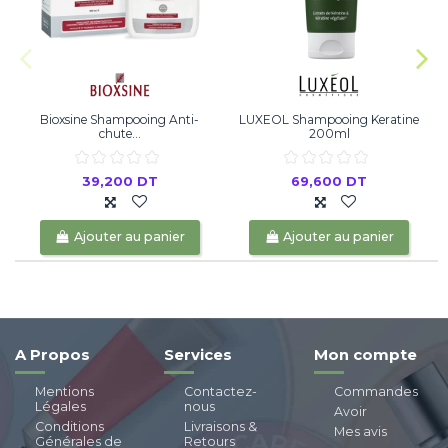
Bioxsine Shampooing Anti-
LUXEOL Shampooing Keratine
chute...
200ml
39,200 DT
69,600 DT
Ajouter au panier
Ajouter au panier
A Propos
Services
Mon compte
Mentions
Contactez-
Commandes
Légales
nous
Avoir
Conditions
Livraisons &
Mes avis
Générales de
Retours