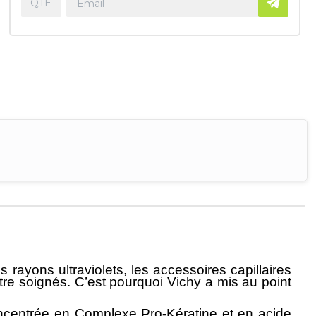
 rayons ultraviolets, les accessoires capillaires
tre soignés. C’est pourquoi
Vichy
a mis au point
oncentrée en
Complexe Pro
-
Kératine
et en
acide