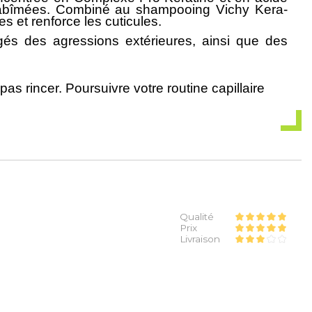
s abîmées. Combiné au shampooing Vichy Kera-
s et renforce les cuticules.
gés des agressions extérieures, ainsi que des
as rincer. Poursuivre votre routine capillaire
Qualité
Prix
Livraison