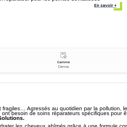
En savoir +
Gamme
Dercos
fragiles… Agressés au quotidien par la pollution, les
 ont besoin de soins réparateurs spécifiques pour ê
Solutions
.
hydrater les cheveux abîmés grâce à une formule c