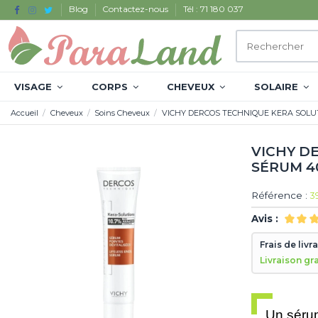
Blog
Contactez-nous
Tél : 71 180 037
VISAGE
CORPS
CHEVEUX
SOLAIRE
Accueil
Cheveux
Soins Cheveux
VICHY DERCOS TECHNIQUE KERA SOLU
VICHY D
SÉRUM 4
Référence :
3
Avis :
Frais de livr
Livraison gr
Un sérum