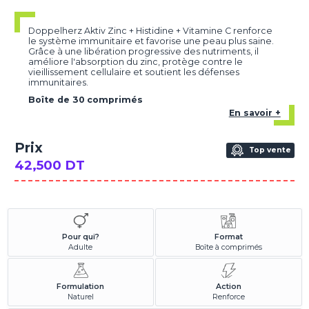
Doppelherz Aktiv Zinc + Histidine + Vitamine C renforce
le système immunitaire et favorise une peau plus saine.
Grâce à une libération progressive des nutriments, il
améliore l'absorption du zinc, protège contre le
vieillissement cellulaire et soutient les défenses
immunitaires.
Boîte de 30 comprimés
En savoir +
Prix
Top vente
42,500 DT
Pour qui?
Format
Adulte
Boîte à comprimés
Formulation
Action
Naturel
Renforce