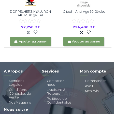
DOPPELHERZ HYALURON
Glisodin Anti-Âge 60 Gélules
AKTIV, 30 gélules
72,250 DT
224,400 DT
Ajouter au panier
Ajouter au panier
A Propos
Services
Mon compte
Mentions
Contactez-
Commandes
Légales
nous
Avoir
Conditions
Livraisons &
Mes avis
Générales de
Retours
Vente
Politique de
Nos Magasins
Confidentialité
Nous suivre