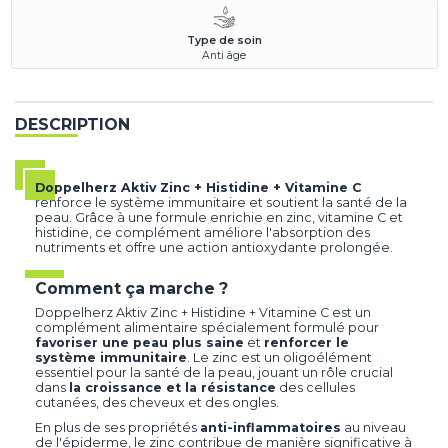
Type de soin
Anti âge
DESCRIPTION
Doppelherz Aktiv Zinc + Histidine + Vitamine C
renforce le système immunitaire et soutient la santé de la
peau. Grâce à une formule enrichie en zinc, vitamine C et
histidine, ce complément améliore l'absorption des
nutriments et offre une action antioxydante prolongée.
Comment ça marche ?
Doppelherz Aktiv Zinc + Histidine + Vitamine C est un
complément alimentaire spécialement formulé pour
favoriser une peau plus saine
et
renforcer le
système immunitaire
. Le zinc est un oligoélément
essentiel pour la santé de la peau, jouant un rôle crucial
dans
la croissance et la résistance
des cellules
cutanées, des cheveux et des ongles.
En plus de ses propriétés
anti-inflammatoires
au niveau
de l'épiderme, le zinc contribue de manière significative à