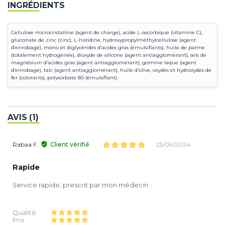
INGRÉDIENTS
Cellulose microcristalline (agent de charge), acide L-ascorbique (vitamine C),
gluconate de zinc (zinc), L-histidine, hydroxypropylméthylcellulose (agent
d’enrobage), mono et diglycérides d’acides gras (émulsifiants), huile de palme
(totalement hydrogénée), dioxyde de silicone (agent antiagglomérant), sels de
magnésium d’acides gras (agent antiagglomérant), gomme laque (agent
d’enrobage), talc (agent antiagglomérant), huile d’olive, oxydes et hydroxydes de
fer (colorants), polysorbate 80 (émulsifiant).
AVIS (1)
Rabaa F.
Client vérifié
25/09/2024
Rapide
Service rapide, prescrit par mon médecin
Qualité
Prix