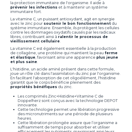
la protection immunitaire de l'organisme. Il aide à
prévenir les infections
et à maintenir un système
immunitaire fort.
La vitamine C, un puissant antioxydant, agit en synergie
avec le zinc pour
soutenir le bon fonctionnement
du
système immunitaire. Ensemble, ils protègent les cellules
contre les dommages oxydatifs causés par les radicaux
libres, contribuant ainsi à
ralentir le processus de
vieillissement cellulaire
.
La vitamine C est également essentielle à la production
de collagène, une protéine qui maintient la peau
ferme
et élastique
, favorisant ainsi une apparence
plus jeune
et plus saine
.
L'histidine, un acide aminé présent dans cette formule,
joue un rôle clé dans l'assimilation du zinc par l'organisme.
En facilitant l'absorption de cet oligoélément, l'histidine
garantit que le corps bénéficie pleinement des
propriétés bénéfiques
du zinc.
Les comprimés Zinc+Histidine+Vitamine C de
Doppelherz sont conçus avec la technologie DEPOT
innovante.
Cette technologie permet une libération progressive
des micronutriments sur une période de plusieurs
heures.
Cette libération prolongée assure que l’organisme a
suffisamment de temps pour absorber et utiliser
efficacement les nutriments, maximisant ainsi leurs