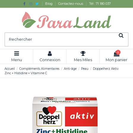
Blog
Contactez-nous
Tél : 71 180 037
0
Menu
Connexion
Mes Miles
Mon panier
Accueil
Compléments Alimentaires
Anti-âge
Peau
Doppelherz Aktiv
Zinc + Histidine + Vitamine C