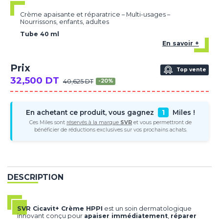
Crème apaisante et réparatrice – Multi-usages –
Nourrissons, enfants, adultes
Tube 40 ml
En savoir +
Prix
Top vente
32,500 DT
40,625 DT
-20%
En achetant ce produit, vous gagnez
1
Miles !
Ces Miles sont
réservés à la marque
SVR
et vous permettront de
bénéficier de réductions exclusives sur vos prochains achats.
DESCRIPTION
SVR Cicavit+ Crème HPPI
est un soin dermatologique
innovant conçu pour
apaiser immédiatement
,
réparer