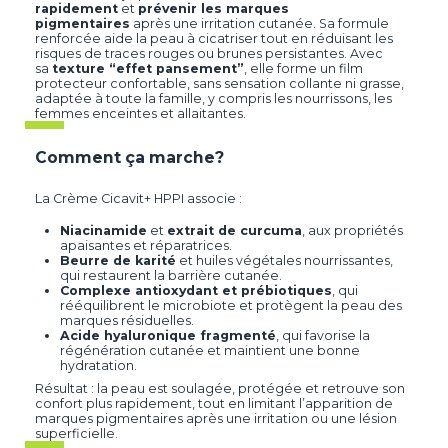
rapidement
et
prévenir les marques
pigmentaires
après une irritation cutanée. Sa formule
renforcée aide la peau à cicatriser tout en réduisant les
risques de traces rouges ou brunes persistantes. Avec
sa
texture “effet pansement”
, elle forme un film
protecteur confortable, sans sensation collante ni grasse,
adaptée à toute la famille, y compris les nourrissons, les
femmes enceintes et allaitantes.
Comment ça marche?
La Crème Cicavit+ HPPI associe :
Niacinamide
et
extrait de curcuma
, aux propriétés
apaisantes et réparatrices.
Beurre de karité
et huiles végétales nourrissantes,
qui restaurent la barrière cutanée.
Complexe antioxydant et prébiotiques
, qui
rééquilibrent le microbiote et protègent la peau des
marques résiduelles.
Acide hyaluronique fragmenté
, qui favorise la
régénération cutanée et maintient une bonne
hydratation.
Résultat : la peau est soulagée, protégée et retrouve son
confort plus rapidement, tout en limitant l’apparition de
marques pigmentaires après une irritation ou une lésion
superficielle.