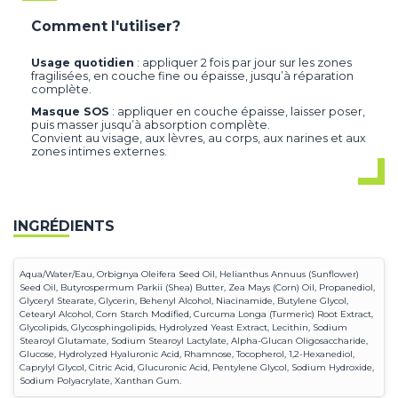
Comment l'utiliser?
Usage quotidien
: appliquer 2 fois par jour sur les zones
fragilisées, en couche fine ou épaisse, jusqu’à réparation
complète.
Masque SOS
: appliquer en couche épaisse, laisser poser,
puis masser jusqu’à absorption complète.
Convient au visage, aux lèvres, au corps, aux narines et aux
zones intimes externes.
INGRÉDIENTS
Aqua/Water/Eau, Orbignya Oleifera Seed Oil, Helianthus Annuus (Sunflower)
Seed Oil, Butyrospermum Parkii (Shea) Butter, Zea Mays (Corn) Oil, Propanediol,
Glyceryl Stearate, Glycerin, Behenyl Alcohol, Niacinamide, Butylene Glycol,
Cetearyl Alcohol, Corn Starch Modified, Curcuma Longa (Turmeric) Root Extract,
Glycolipids, Glycosphingolipids, Hydrolyzed Yeast Extract, Lecithin, Sodium
Stearoyl Glutamate, Sodium Stearoyl Lactylate, Alpha-Glucan Oligosaccharide,
Glucose, Hydrolyzed Hyaluronic Acid, Rhamnose, Tocopherol, 1,2-Hexanediol,
Caprylyl Glycol, Citric Acid, Glucuronic Acid, Pentylene Glycol, Sodium Hydroxide,
Sodium Polyacrylate, Xanthan Gum.