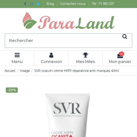
Blog
Contactez-nous
Tél : 71 180 037
0
Menu
Connexion
Mes Miles
Mon panier
Accueil
Visage
SVR cicavit+ crème HPPI réparatrice anti marques 40ml
-20%