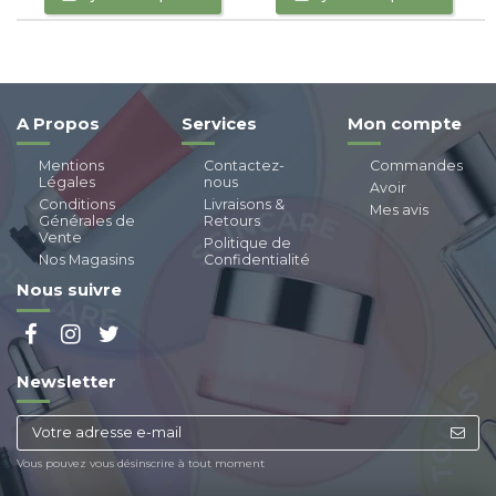
A Propos
Services
Mon compte
Mentions
Contactez-
Commandes
Légales
nous
Avoir
Conditions
Livraisons &
Mes avis
Générales de
Retours
Vente
Politique de
Nos Magasins
Confidentialité
Nous suivre
Newsletter
Vous pouvez vous désinscrire à tout moment