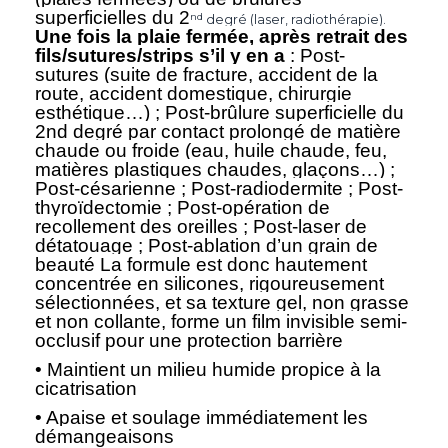
superficielles du 2
nd
degré (laser, radiothérapie).
Une fois la plaie fermée, après retrait des
fils/sutures/strips s’il y en a
: Post-
sutures (suite de fracture, accident de la
route, accident domestique, chirurgie
esthétique…) ; Post-brûlure superficielle du
2nd degré par contact prolongé de matière
chaude ou froide (eau, huile chaude, feu,
matières plastiques chaudes, glaçons…) ;
Post-césarienne ; Post-radiodermite ; Post-
thyroïdectomie ; Post-opération de
recollement des oreilles ; Post-laser de
détatouage ; Post-ablation d’un grain de
beauté
La formule est donc hautement
concentrée en silicones, rigoureusement
sélectionnées, et sa texture gel, non grasse
et non collante, forme un film invisible semi-
occlusif pour une protection barrière
• Maintient un milieu humide propice à la
cicatrisation
• Apaise et soulage immédiatement les
démangeaisons