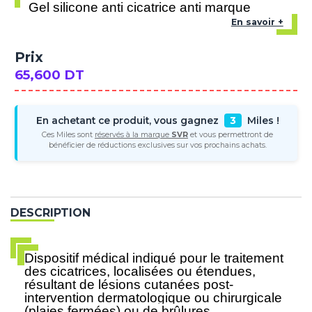
Gel silicone anti cicatrice anti marque
En savoir +
Prix
65,600 DT
En achetant ce produit, vous gagnez
3
Miles !
Ces Miles sont
réservés à la marque
SVR
et vous permettront de
bénéficier de réductions exclusives sur vos prochains achats.
DESCRIPTION
Dispositif médical indiqué pour le traitement
des cicatrices, localisées ou étendues,
résultant de lésions cutanées post-
intervention dermatologique ou chirurgicale
(plaies fermées) ou de brûlures