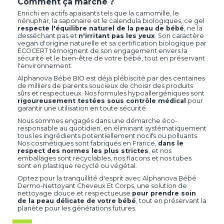
Comment ça marche ?
Enrichi en actifs apaisants tels que la camomille, le
nénuphar, la saponaire et le calendula biologiques, ce gel
respecte l'équilibre naturel de la peau de bébé
, ne la
desséchant pas et
n'irritant pas les yeux
. Son caractère
vegan d'origine naturelle et sa certification biologique par
ECOCERT témoignent de son engagement envers la
sécurité et le bien-être de votre bébé, tout en préservant
l'environnement.
Alphanova Bébé BIO est déjà plébiscité par des centaines
de milliers de parents soucieux de choisir des produits
sûrs et respectueux. Nos formules hypoallergéniques sont
rigoureusement testées sous contrôle médical
pour
garantir une utilisation en toute sécurité.
Nous sommes engagés dans une démarche éco-
responsable au quotidien, en éliminant systématiquement
tous les ingrédients potentiellement nocifs ou polluants.
Nos cosmétiques sont fabriqués en France,
dans le
respect des normes les plus strictes
, et nos
emballages sont recyclables, nos flacons et nos tubes
sont en plastique recyclé ou végétal.
Optez pour la tranquillité d'esprit avec Alphanova Bébé
Dermo-Nettoyant Cheveux Et Corps, une solution de
nettoyage douce et respectueuse
pour prendre soin
de la peau délicate de votre bébé
, tout en préservant la
planète pour les générations futures.