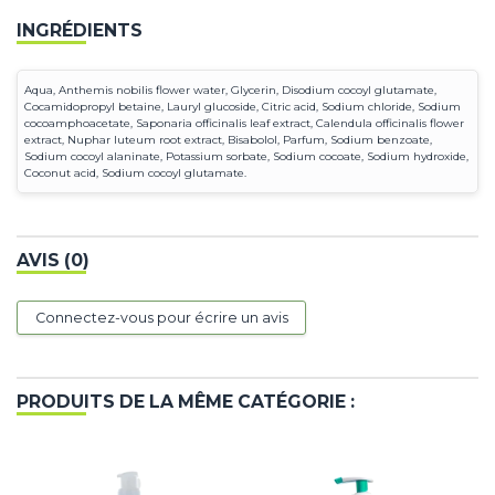
INGRÉDIENTS
Aqua, Anthemis nobilis flower water, Glycerin, Disodium cocoyl glutamate,
Cocamidopropyl betaine, Lauryl glucoside, Citric acid, Sodium chloride, Sodium
cocoamphoacetate, Saponaria officinalis leaf extract, Calendula officinalis flower
extract, Nuphar luteum root extract, Bisabolol, Parfum, Sodium benzoate,
Sodium cocoyl alaninate, Potassium sorbate, Sodium cocoate, Sodium hydroxide,
Coconut acid, Sodium cocoyl glutamate.
AVIS (0)
Connectez-vous pour écrire un avis
PRODUITS DE LA MÊME CATÉGORIE :