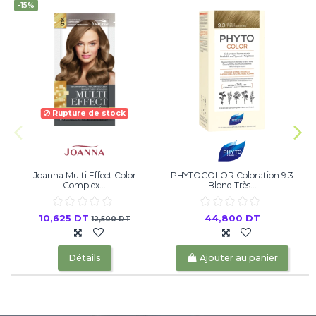
-15%
Rupture de stock
Joanna Multi Effect Color
PHYTOCOLOR Coloration 9.3
J
Complex...
Blond Très...
10,625 DT
44,800 DT
12,500 DT
Détails
Ajouter au panier