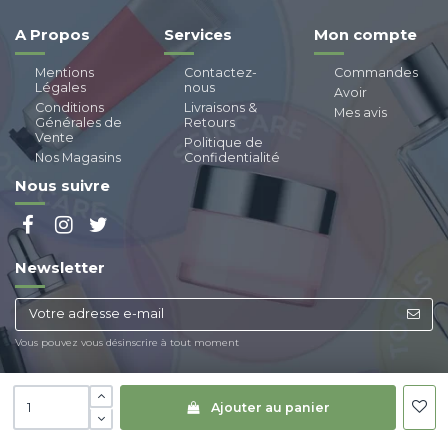
A Propos
Services
Mon compte
Mentions
Contactez-
Commandes
Légales
nous
Avoir
Conditions
Livraisons &
Mes avis
Générales de
Retours
Vente
Politique de
Nos Magasins
Confidentialité
Nous suivre
Newsletter
Vous pouvez vous désinscrire à tout moment
Ajouter au panier
© Copyright
Paraland
| Tous droits réservés