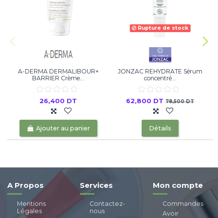
Rupture de stock
A-DERMA DERMALIBOUR+
JONZAC REHYDRATE Sérum
BARRIER Crème...
concentré...
26,400 DT
62,800 DT
78,500 DT
Ajouter au panier
Détails
A Propos
Services
Mon compte
Mentions
Contactez-
Commandes
Légales
nous
Avoir