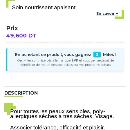
Soin nourrissant apaisant
En savoir +
Prix
49,600 DT
En achetant ce produit, vous gagnez
2
Miles !
Ces Miles sont
réservés à la marque
SVR
et vous permettront de
bénéficier de réductions exclusives sur vos prochains achats.
DESCRIPTION
Pour toutes les peaux sensibles, poly-
allergiques sèches à très sèches. Visage.
Associer tolérance, efficacité et plaisir,