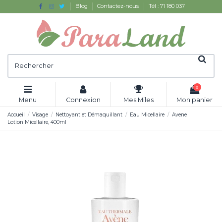
Blog
Contactez-nous
Tél : 71 180 037
0
Menu
Connexion
Mes Miles
Mon panier
Accueil
Visage
Nettoyant et Démaquillant
Eau Micellaire
Avene
Lotion Micellaire, 400ml