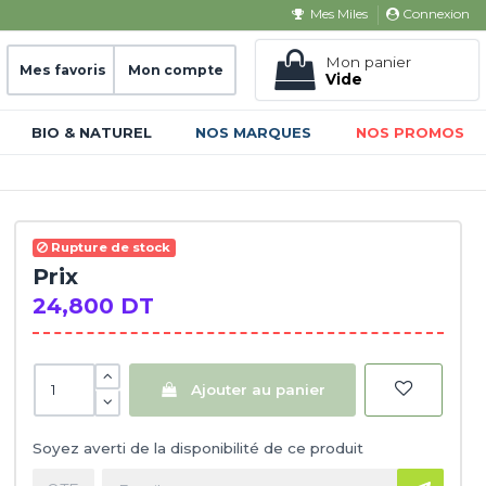
Connexion
Mes Miles
Mon panier
Mes favoris
Mon compte
Vide
BIO & NATUREL
NOS MARQUES
NOS PROMOS
Rupture de stock
Prix
24,800 DT
Ajouter au panier
Soyez averti de la disponibilité de ce produit