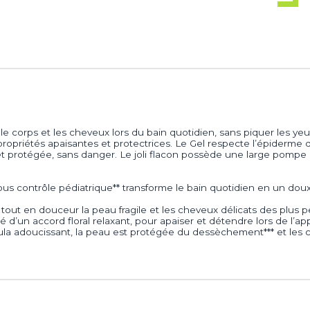
le corps et les cheveux lors du bain quotidien, sans piquer les ye
priétés apaisantes et protectrices. Le Gel respecte l’épiderme des
 protégée, sans danger. Le joli flacon possède une large pompe qu
ous contrôle pédiatrique** transforme le bain quotidien en un do
 tout en douceur la peau fragile et les cheveux délicats des plus pe
 d’un accord floral relaxant, pour apaiser et détendre lors de l’app
dula adoucissant, la peau est protégée du dessèchement*** et les 