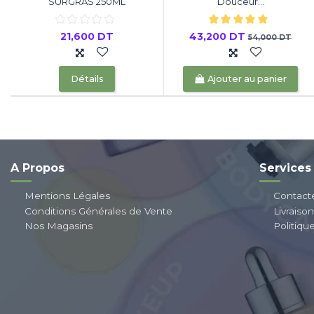
SURGRAS 250ML
Douceur...
21,600 DT
43,200 DT
54,000 DT
Détails
Ajouter au panier
A Propos
Services
Mentions Légales
Contact
Conditions Générales de Vente
Livraiso
Nos Magasins
Politiqu