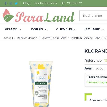
Blog
Contactez-nous
Tél : 71 180 037
VISAGE
CORPS
CHEVEUX
SOLAIRE
Accueil
Bébé et Maman
Toilette & Soin Bébé
Toilette & Bain de Bébé
KL
KLORANE 
Référence :
1
Avis :
aucun 
Frais de livr
Livraison gr
Apaise - N