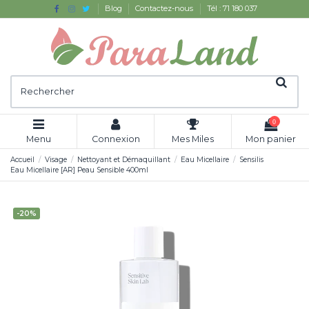
Blog
Contactez-nous
Tél : 71 180 037
0
Menu
Connexion
Mes Miles
Mon panier
Accueil
Visage
Nettoyant et Démaquillant
Eau Micellaire
Sensilis
Eau Micellaire [AR] Peau Sensible 400ml
-20%