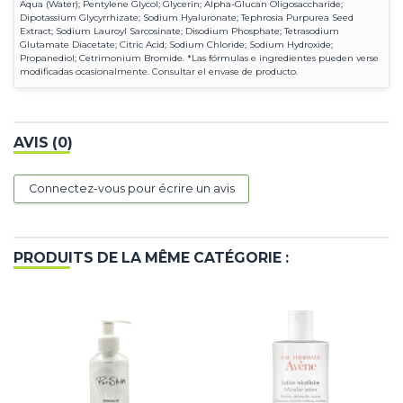
Aqua (Water); Pentylene Glycol; Glycerin; Alpha-Glucan Oligosaccharide;
Dipotassium Glycyrrhizate; Sodium Hyaluronate; Tephrosia Purpurea Seed
Extract; Sodium Lauroyl Sarcosinate; Disodium Phosphate; Tetrasodium
Glutamate Diacetate; Citric Acid; Sodium Chloride; Sodium Hydroxide;
Propanediol; Cetrimonium Bromide. *Las fórmulas e ingredientes pueden verse
modificadas ocasionalmente. Consultar el envase de producto.
AVIS (0)
Connectez-vous pour écrire un avis
PRODUITS DE LA MÊME CATÉGORIE :