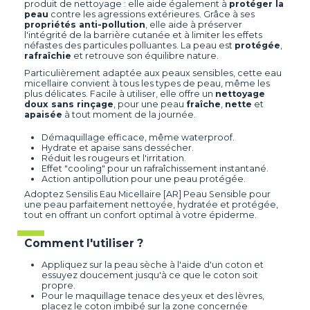
produit de nettoyage : elle aide également à
protéger la
peau
contre les agressions extérieures. Grâce à ses
propriétés anti-pollution
, elle aide à préserver
l'intégrité de la barrière cutanée et à limiter les effets
néfastes des particules polluantes. La peau est
protégée
,
rafraîchie
et retrouve son équilibre nature.
Particulièrement adaptée aux peaux sensibles, cette eau
micellaire convient à tous les types de peau, même les
plus délicates. Facile à utiliser, elle offre un
nettoyage
doux sans rinçage
, pour une peau
fraîche
,
nette
et
apaisée
à tout moment de la journée.
Démaquillage efficace, même waterproof.
Hydrate et apaise sans dessécher.
Réduit les rougeurs et l'irritation.
Effet "cooling" pour un rafraîchissement instantané.
Action antipollution pour une peau protégée.
Adoptez Sensilis Eau Micellaire [AR] Peau Sensible pour
une peau parfaitement nettoyée, hydratée et protégée,
tout en offrant un confort optimal à votre épiderme.
Comment l'utiliser ?
Appliquez sur la peau sèche à l'aide d'un coton et
essuyez doucement jusqu'à ce que le coton soit
propre.
Pour le maquillage tenace des yeux et des lèvres,
placez le coton imbibé sur la zone concernée