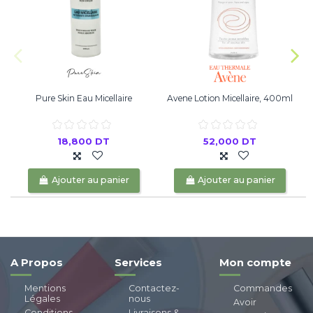
Pure Skin Eau Micellaire
Avene Lotion Micellaire, 400ml
18,800 DT
52,000 DT
Ajouter au panier
Ajouter au panier
A Propos
Services
Mon compte
Mentions
Contactez-
Commandes
Légales
nous
Avoir
Conditions
Livraisons &