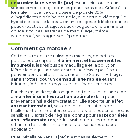
L'
Eau Micellaire Sensilis [AR]
est un soin tout-en-un
spécialement conçu pour les peaux sensibles. Grâce à sa
formule innovante composée de plus de 99%
d'ingrédients d'origine naturelle, elle nettoie, démaquille,
hydrate et apaise la peau en un seul geste. Idéale pour les
peaux réactives et sujettes aux rougeurs, elle élimine en
douceur toutes les traces de maquillage, même
waterproof, sans agresser l'épiderme.
Comment ça marche ?
Cette eau micellaire utilise des micelles, de petites
particules qui captent et
éliminent efficacement les
impuretés
, les résidus de maquillage et la pollution.
Même le maquillage waterproof ne résiste pas à son
pouvoir démaquillant. L'eau micellaire Sensilis [AR]
agit
sans frotter
, pour un
démaquillage rapide
et sans
irritation, idéal pour les yeux et les lèvres sensibles.
Enrichie en acide hyaluronique, cette eau micellaire aide
à
maintenir une hydratation optimale
de la peau,
prévenant ainsi la déshydratation. Elle apporte un
effet
apaisant immédiat
, soulageant les sensations de
tiraillement et d'inconfort souvent ressenties par les peaux
sensibles. L'extrait de réglisse, connu pour ses
propriétés
anti-inflammatoires
, réduit visiblement les rougeurs,
offrant un teint plus uniforme et apaisé après chaque
application.
L'Eau Micellaire Sensilis [AR] n'est pas seulement un