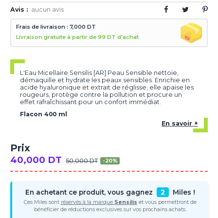
Avis :
aucun avis
Frais de livraison : 7,000 DT
Livraison gratuite à partir de 99 DT d'achat
L'Eau Micellaire Sensilis [AR] Peau Sensible nettoie,
démaquille et hydrate les peaux sensibles. Enrichie en
acide hyaluronique et extrait de réglisse, elle apaise les
rougeurs, protège contre la pollution et procure un
effet rafraîchissant pour un confort immédiat.
Flacon 400 ml
En savoir +
Prix
40,000 DT
50,000 DT
-20%
En achetant ce produit, vous gagnez
2
Miles !
Ces Miles sont
réservés à la marque
Sensilis
et vous permettront de
bénéficier de réductions exclusives sur vos prochains achats.