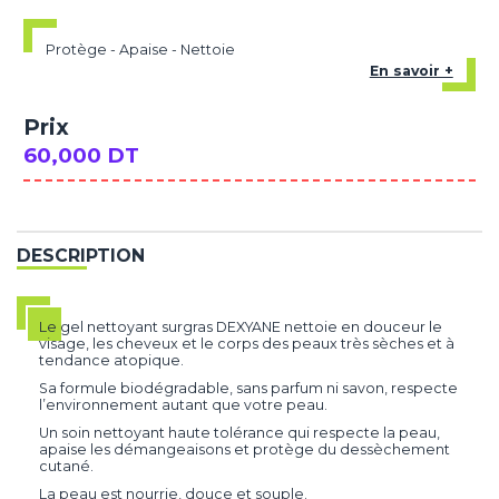
Protège - Apaise - Nettoie
En savoir +
Prix
60,000 DT
DESCRIPTION
Le gel nettoyant surgras DEXYANE nettoie en douceur le
visage, les cheveux et le corps des peaux très sèches et à
tendance atopique.
Sa formule biodégradable, sans parfum ni savon, respecte
l’environnement autant que votre peau.
Un soin nettoyant haute tolérance qui respecte la peau,
apaise les démangeaisons et protège du dessèchement
cutané.
La peau est nourrie, douce et souple.