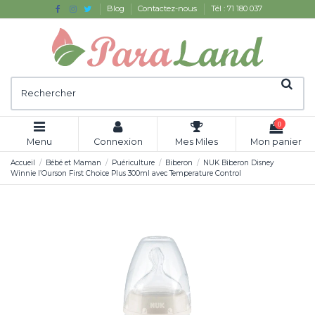
Blog
Contactez-nous
Tél : 71 180 037
0
Menu
Connexion
Mes Miles
Mon panier
Accueil
Bébé et Maman
Puériculture
Biberon
NUK Biberon Disney
Winnie l’Ourson First Choice Plus 300ml avec Temperature Control