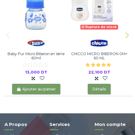
Rupture de stock
Baby Pur Micro Biberon en Verre
CHICCO MICRO BIBERON 0M+
60ml
60 ML
13,000 DT
22,100 DT
Ajouter au panier
Détails
A Propos
Services
Mon compte