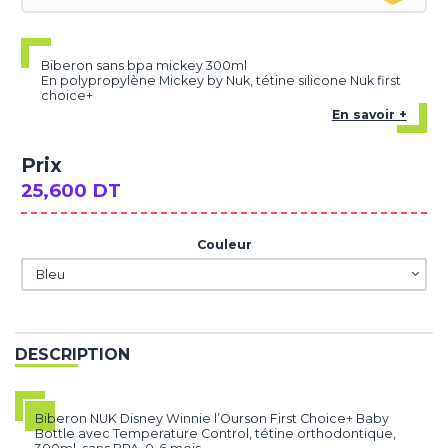
Biberon sans bpa mickey 300ml
En polypropylène Mickey by Nuk, tétine silicone Nuk first
choice+
En savoir +
Prix
25,600 DT
Couleur
DESCRIPTION
Biberon NUK Disney Winnie l’Ourson First Choice+ Baby
Bottle avec Temperature Control, tétine orthodontique,