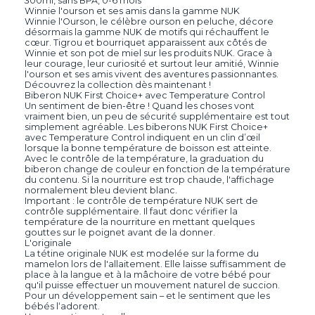
300ml, sans BPA, 0-6 mois
Winnie l'ourson et ses amis dans la gamme NUK
Winnie l'Ourson, le célèbre ourson en peluche, décore
désormais la gamme NUK de motifs qui réchauffent le
cœur. Tigrou et bourriquet apparaissent aux côtés de
Winnie et son pot de miel sur les produits NUK. Grace à
leur courage, leur curiosité et surtout leur amitié, Winnie
l'ourson et ses amis vivent des aventures passionnantes.
Découvrez la collection dès maintenant !
Biberon NUK First Choice+ avec Temperature Control
Un sentiment de bien-être ! Quand les choses vont
vraiment bien, un peu de sécurité supplémentaire est tout
simplement agréable. Les biberons NUK First Choice+
avec Temperature Control indiquent en un clin d’œil
lorsque la bonne température de boisson est atteinte.
Avec le contrôle de la température, la graduation du
biberon change de couleur en fonction de la température
du contenu. Si la nourriture est trop chaude, l'affichage
normalement bleu devient blanc.
Important : le contrôle de température NUK sert de
contrôle supplémentaire. Il faut donc vérifier la
température de la nourriture en mettant quelques
gouttes sur le poignet avant de la donner.
L'originale
La tétine originale NUK est modelée sur la forme du
mamelon lors de l'allaitement. Elle laisse suffisamment de
place à la langue et à la mâchoire de votre bébé pour
qu'il puisse effectuer un mouvement naturel de succion.
Pour un développement sain – et le sentiment que les
bébés l‘adorent.