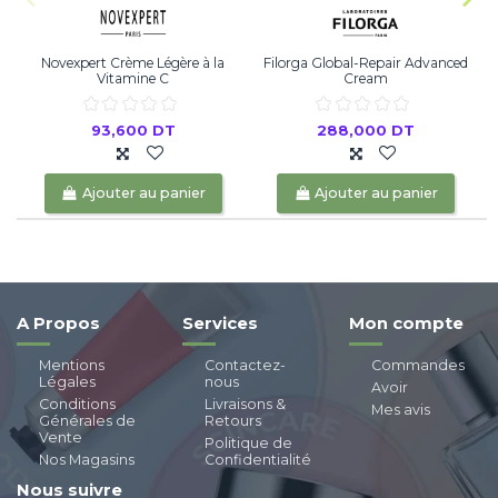
Novexpert Crème Légère à la
Filorga Global-Repair Advanced
Vitamine C
Cream
93,600 DT
288,000 DT
Ajouter au panier
Ajouter au panier
A Propos
Services
Mon compte
Mentions
Contactez-
Commandes
Légales
nous
Avoir
Conditions
Livraisons &
Mes avis
Générales de
Retours
Vente
Politique de
Nos Magasins
Confidentialité
Nous suivre