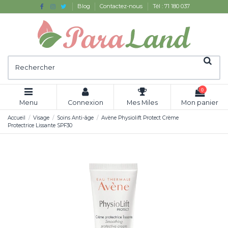
Blog
Contactez-nous
Tél : 71 180 037
0
Menu
Connexion
Mes Miles
Mon panier
Accueil
Visage
Soins Anti-âge
Avène Physiolift Protect Crème
Protectrice Lissante SPF30