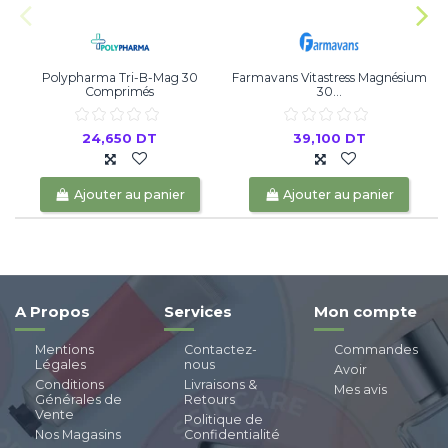
Polypharma Tri-B-Mag 30
Farmavans Vitastress Magnésium
Comprimés
30...
24,650 DT
39,100 DT
Ajouter au panier
Ajouter au panier
A Propos
Services
Mon compte
Mentions
Contactez-
Commandes
Légales
nous
Avoir
Conditions
Livraisons &
Mes avis
Générales de
Retours
Vente
Politique de
Nos Magasins
Confidentialité