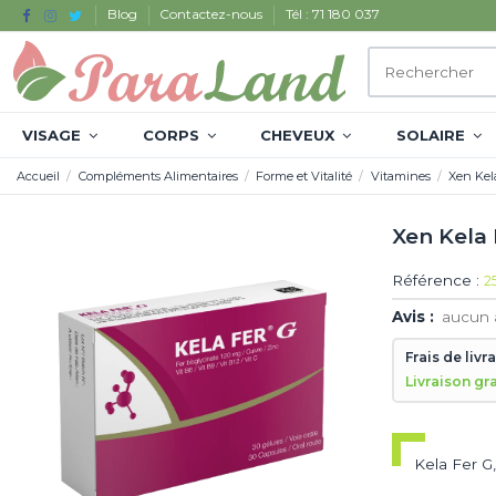
Blog
Contactez-nous
Tél : 71 180 037
VISAGE
CORPS
CHEVEUX
SOLAIRE
Accueil
Compléments Alimentaires
Forme et Vitalité
Vitamines
Xen Kela
Xen Kela 
Référence :
2
Avis :
aucun 
Frais de livr
Livraison gr
Kela Fer G