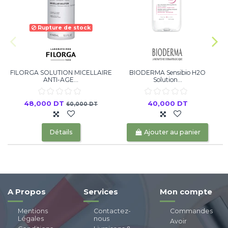
Rupture de stock
FILORGA SOLUTION MICELLAIRE
BIODERMA Sensibio H2O
ANTI-AGE...
Solution...
48,000 DT
40,000 DT
60,000 DT
Détails
Ajouter au panier
A Propos
Services
Mon compte
Mentions
Contactez-
Commandes
Légales
nous
Avoir