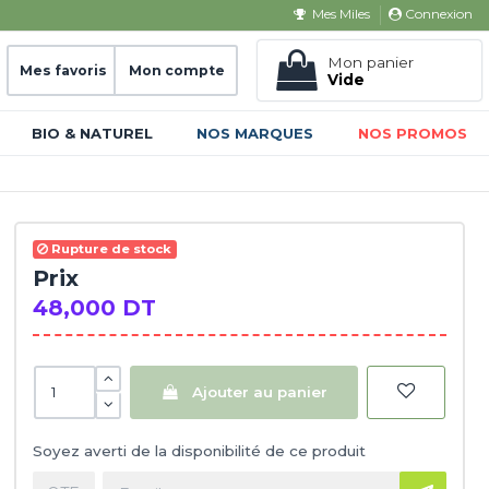
Connexion
Mes Miles
Mon panier
Mes favoris
Mon compte
Vide
BIO & NATUREL
NOS MARQUES
NOS PROMOS
Rupture de stock
Prix
48,000 DT
Ajouter au panier
Soyez averti de la disponibilité de ce produit