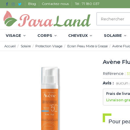
Blog
Contactez-nous
Tél : 71 180 037
VISAGE
CORPS
CHEVEUX
SOLAIRE
Accueil
Solaire
Protection Visage
Ecran Peau Mixte à Grasse
Avène Flui
Avène Fl
Référence :
3
Avis :
aucun 
Frais de livr
Livraison gr
Pour pe