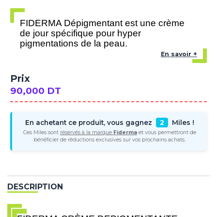
FIDERMA Dépigmentant est une crème
de jour spécifique pour hyper
pigmentations de la peau.
En savoir +
Prix
90,000 DT
En achetant ce produit, vous gagnez
2
Miles !
Ces Miles sont
réservés à la marque
Fiderma
et vous permettront de
bénéficier de réductions exclusives sur vos prochains achats.
DESCRIPTION