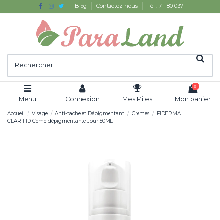
Blog
Contactez-nous
Tél : 71 180 037
0
Menu
Connexion
Mes Miles
Mon panier
Accueil
Visage
Anti-tache et Dépigmentant
Crèmes
FIDERMA
CLARIFID Cème dépigmentante Jour 50ML