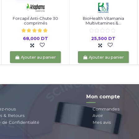
Forcapil Anti-Chute 30
BioHealth Vitamania
comprimés
Multivitamines &...
68,000 DT
25,500 DT
Ajouter au panier
Ajouter au panier
Mon compte
ez-nous
Commandes
ns & Retours
Avoir
e de Confidentialité
Mes avis