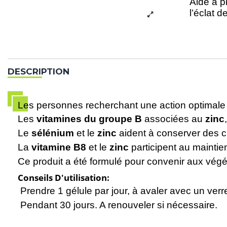
Aide à p
l’éclat d
DESCRIPTION
Les personnes recherchant une action optimale p
Les
vitamines du groupe B
associées au
zinc
Le
sélénium
et le
zinc
aident à conserver des 
La
vitamine B8
et le
zinc
participent au maintie
Ce produit a été formulé pour convenir aux végé
Conseils D'utilisation:
Prendre 1 gélule par jour, à avaler avec un verr
Pendant 30 jours. A renouveler si nécessaire.