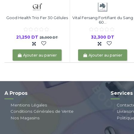
Good Health Trio Fer 30 Gélules
Vital Fersang Fortifiant du Sang
60...
21,250 DT
32,300 DT
25,000 DT
Ajouter au panier
Ajouter au panier
A Propos
Services
Mentions Légales
Contact
Conditions Générales de Vente
Livraiso
Nos Magasins
Politiqu