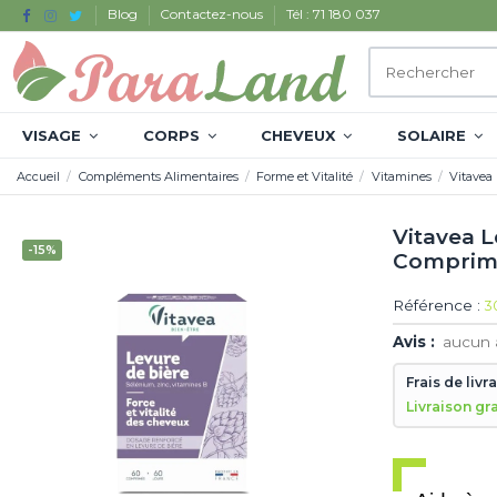
Blog
Contactez-nous
Tél : 71 180 037
VISAGE
CORPS
CHEVEUX
SOLAIRE
Accueil
Compléments Alimentaires
Forme et Vitalité
Vitamines
Vitavea
Vitavea 
-15%
Comprim
Référence :
3
Avis :
aucun 
Frais de livr
Livraison gr