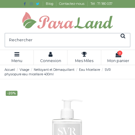
Blog
Contactez-nous
Tél : 71 180 037
0
Menu
Connexion
Mes Miles
Mon panier
Accueil
Visage
Nettoyant et Démaquillant
Eau Micellaire
SVR
physiopure eau micellaire 400ml
-20%