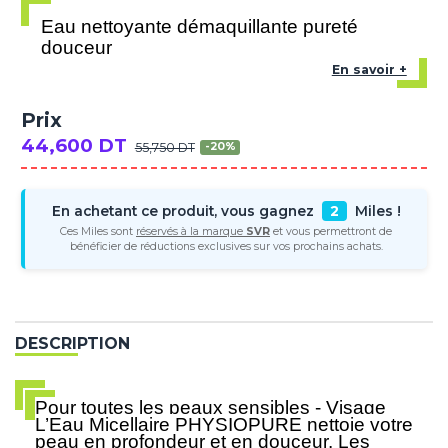
Eau nettoyante démaquillante pureté
douceur
En savoir +
Prix
44,600 DT
55,750 DT
-20%
En achetant ce produit, vous gagnez
2
Miles !
Ces Miles sont
réservés à la marque
SVR
et vous permettront de
bénéficier de réductions exclusives sur vos prochains achats.
DESCRIPTION
Pour toutes les peaux sensibles - Visage
L’Eau Micellaire PHYSIOPURE nettoie votre
peau en profondeur et en douceur. Les