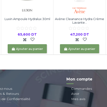
Luxin Ampoule Hydralux 30ml
Avène Cleanance Hydra Crème
Lavante...
65,600 DT
47,200 DT
Ajouter au panier
Ajouter au panier
Mon compte
ez-nous
Commandes
ns & Retours
Avoir
e de Confidentialité
Mes avis