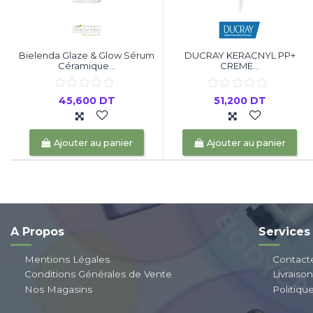
Bielenda Glaze & Glow Sérum
DUCRAY KERACNYL PP+
Céramique...
CREME...
45,600 DT
51,200 DT
Ajouter au panier
Ajouter au panier
A Propos
Services
Mentions Légales
Contact
Conditions Générales de Vente
Livraiso
Nos Magasins
Politiqu