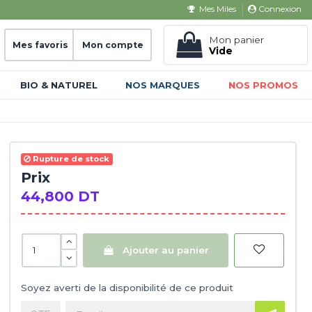
Connexion
Mes Miles
Mon panier
Mes favoris
Mon compte
Vide
BIO & NATUREL
NOS MARQUES
NOS PROMOS
Rupture de stock
Prix
44,800 DT
Ajouter au panier
Soyez averti de la disponibilité de ce produit