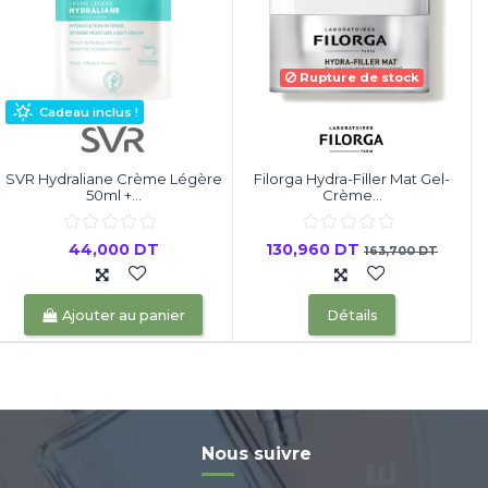
Rupture de stock
Cadeau inclus !
SVR Hydraliane Crème Légère
Filorga Hydra-Filler Mat Gel-
50ml +...
Crème...
44,000 DT
130,960 DT
163,700 DT
Ajouter au panier
Détails
Nous suivre