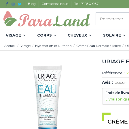
Blog
Contactez-nous
Tél : 71 180 037
VISAGE
CORPS
CHEVEUX
SOLAIRE
Accueil
Visage
Hydratation et Nutrition
Crème Peau Normale à Mixte
U
URIAGE 
Référence :
3
Avis :
aucun 
Frais de livr
Livraison gr
CRÈME 