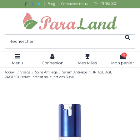
Blog
Contactez-nous
Tél : 71 180 037
0
Menu
Connexion
Mes Miles
Mon panier
Accueil
Visage
Soins Anti-âge
Sérum Anti-âge
URIAGE AGE
PROTECT Sérum intensif multi-actions, 30ML