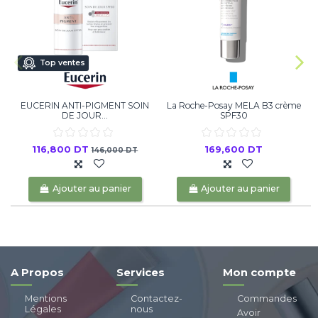
Top ventes
EUCERIN ANTI-PIGMENT SOIN
La Roche-Posay MELA B3 crème
U
DE JOUR...
SPF30
116,800 DT
169,600 DT
146,000 DT
Ajouter au panier
Ajouter au panier
A Propos
Services
Mon compte
Mentions
Contactez-
Commandes
Légales
nous
Avoir