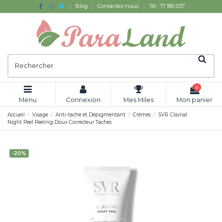
Blog
Contactez-nous
Tél : 71 180 037
0
Menu
Connexion
Mes Miles
Mon panier
Accueil
Visage
Anti-tache et Dépigmentant
Crèmes
SVR Clairial
Night Peel Peeling Doux Correcteur Taches
-20%