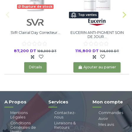
Rupture de stock
Top ventes
SVR Clairial Day Correcteur...
EUCERIN ANTI-PIGMENT SOIN
DE JOUR...
87,200 DT
116,800 DT
109,000 DT
146,000 DT
Détails
Ajouter au panier
A Propos
Services
Mon compte
Mentions
Contactez-
Commandes
Légales
nous
Avoir
Conditions
Livraisons &
Mes avis
Générales de
Retours
Vente