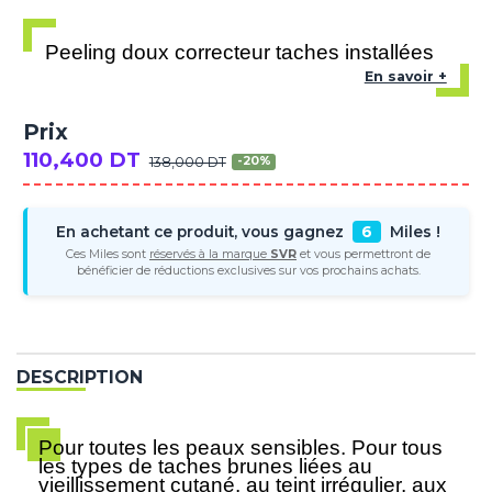
Peeling doux correcteur taches installées
En savoir +
Prix
110,400 DT
138,000 DT
-20%
En achetant ce produit, vous gagnez
6
Miles !
Ces Miles sont
réservés à la marque
SVR
et vous permettront de
bénéficier de réductions exclusives sur vos prochains achats.
DESCRIPTION
Pour toutes les peaux sensibles. Pour tous
les types de taches brunes liées au
vieillissement cutané, au teint irrégulier, aux