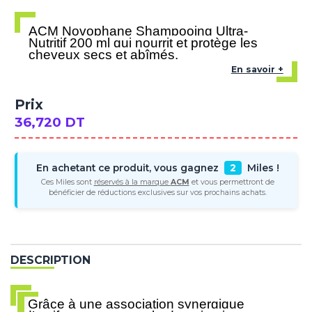
ACM Novophane Shampooing Ultra-
Nutritif 200 ml qui nourrit et protège les
cheveux secs et abîmés.
En savoir +
Prix
36,720 DT
En achetant ce produit, vous gagnez
2
Miles !
Ces Miles sont
réservés à la marque
ACM
et vous permettront de
bénéficier de réductions exclusives sur vos prochains achats.
DESCRIPTION
Grâce à une association synergique