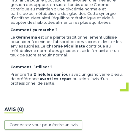
l’attirance pour le goût sucré et favoriser une meilleure
gestion des apports en sucre, tandis que le Chrome
contribue au maintien d’une glycémie normale et
participe au métabolisme des glucides. Cette synergie
d’actifs soutient ainsi l’équilibre métabolique et aide à
adopter des habitudes alimentaires plus équilibrées.
Comment
ça
marche ?
Le
Gymnema
est
une
plante
traditionnellement
utilisée
pour
aider
à
diminuer
l’absorption
des
sucres
et
limiter
les
envies
sucrées.
Le
Chrome
Picolinate
contribue
au
métabolisme
normal
des
glucides
et
aide
à
maintenir
un
taux
de
sucre
sanguin
normal.
Comment
l’utiliser ?
Prendre
1
à
2
gélules
par
jour
avec
un
grand
verre
d’eau,
de
préférence
avant
les
repas
ou
selon
l’avis
d’un
professionnel
de
santé.
AVIS (0)
Connectez-vous pour écrire un avis