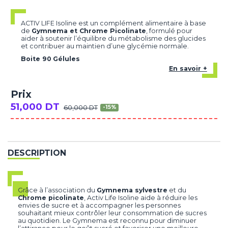
ACTIV LIFE
Isoline
est
un
complément
alimentaire
à
base
de
Gymnema
et
Chrome
Picolinate
,
formulé
pour
aider
à
soutenir
l’équilibre
du
métabolisme
des
glucides
et
contribuer
au
maintien
d’une
glycémie
normale.
Boite 90 Gélules
En savoir +
Prix
51,000 DT
60,000 DT
-15%
DESCRIPTION
Grâce à l’association du
Gymnema sylvestre
et du
Chrome picolinate
, Activ Life Isoline aide à réduire les
envies de sucre et à accompagner les personnes
souhaitant mieux contrôler leur consommation de sucres
au quotidien. Le Gymnema est reconnu pour diminuer