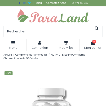
Blog
Contactez-nous
Tél : 71 180 037
0
Menu
Connexion
Mes Miles
Mon panier
Accueil
Compléments Alimentaires
ACTIV LIFE Isoline Gymnema+
Chrome Picolinate 90 Gélules
-15%