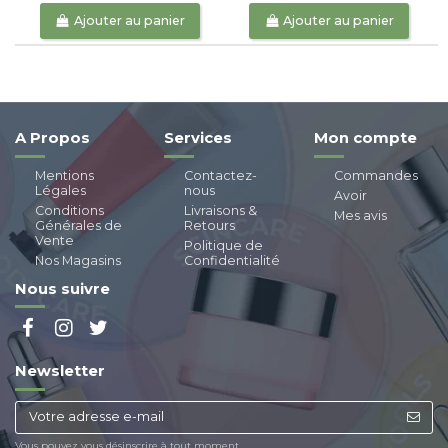
Ajouter au panier
Ajouter au panier
A Propos
Services
Mon compte
Mentions
Contactez-
Commandes
Légales
nous
Avoir
Conditions
Livraisons &
Mes avis
Générales de
Retours
Vente
Politique de
Nos Magasins
Confidentialité
Nous suivre
Newsletter
Vous pouvez vous désinscrire à tout moment