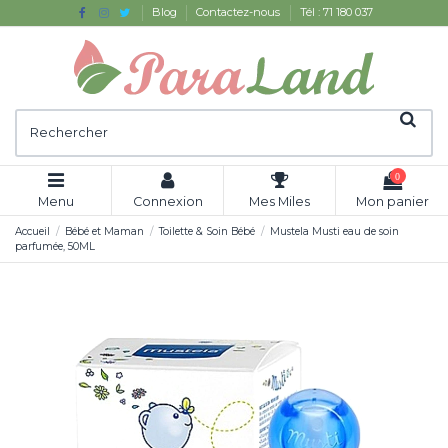
Blog
Contactez-nous
Tél : 71 180 037
0
Menu
Connexion
Mes Miles
Mon panier
Accueil
Bébé et Maman
Toilette & Soin Bébé
Mustela Musti eau de soin
parfumée, 50ML