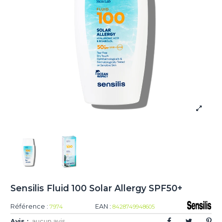
Sensilis Fluid 100 Solar Allergy SPF50+
Référence :
EAN :
7974
8428749948605
Avis :
aucun avis