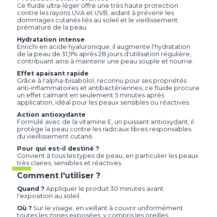
Ce fluide ultra-léger offre une très haute protection
contre les rayons UVA et UVB, aidant à prévenir les
dommages cutanés liés au soleil et le vieillissement
prématuré de la peau.​
Hydratation intense
Enrichi en acide hyaluronique, il augmente l'hydratation
de la peau de 31,9% après 28 jours d'utilisation régulière,
contribuant ainsi à maintenir une peau souple et nourrie.​
Effet apaisant rapide
Grâce à l'alpha-bisabolol, reconnu pour ses propriétés
anti-inflammatoires et antibactériennes, ce fluide procure
un effet calmant en seulement 5 minutes après
application, idéal pour les peaux sensibles ou réactives.​
Action antioxydante
Formulé avec de la vitamine E, un puissant antioxydant, il
protège la peau contre les radicaux libres responsables
du vieillissement cutané.​
Pour qui est-il destiné ?
Convient à tous les types de peau, en particulier les peaux
très claires, sensibles et réactives.​
Comment l'utiliser ?
Quand ?
Appliquer le produit 30 minutes avant
l'exposition au soleil.​
Où ?
Sur le visage, en veillant à couvrir uniformément
toutes les zones exposées, y compris les oreilles.​