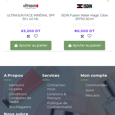
ULTRASUN FACE MINÉRAL SPF
ISDIN Fusion Water Magic Glow
50+ 40 ML
SPF50 50ml
63,200 DT
80,000 DT
Ajouter au panier
Ajouter au panier
A Propos
Services
Mon compte
Mentions
Contactez-
Commandes
Légales
nous
Avoir
Conditions
Livraisons &
Mes avis
Générales de
Retours
Vente
Politique de
Nos Magasins
Confidentialité
Nous suivre