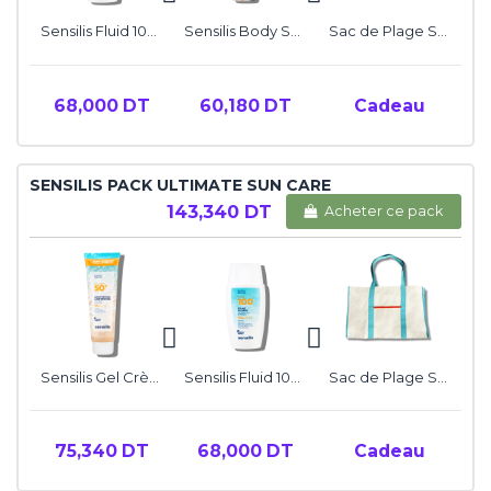
Sensilis Fluid 100 Solar Allergy SPF50+
Sensilis Body Spray Dry Touch SPF50
Sac de Plage Sensilis Summer Vibes
68,000 DT
60,180 DT
Cadeau
SENSILIS PACK ULTIMATE SUN CARE
143,340 DT
Acheter ce pack
Sensilis Gel Crème SPF50+ 250 ml
Sensilis Fluid 100 Solar Allergy SPF50+
Sac de Plage Sensilis Summer Vibes
75,340 DT
68,000 DT
Cadeau