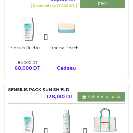
pack
Économisez 17,000 DT
Sensilis Fluid 100 Solar Allergy SPF50+
Trousse Beach Glam By Sensilis
85,000 DT
68,000 DT
Cadeau
SENSILIS PACK SUN SHIELD
128,180 DT
Acheter ce pack