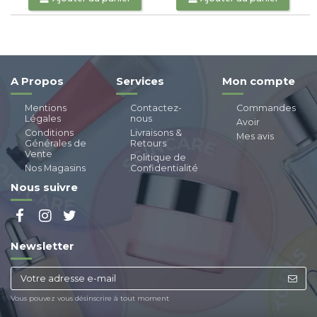
A Propos
Services
Mon compte
Mentions
Contactez-
Commandes
Légales
nous
Avoir
Conditions
Livraisons &
Mes avis
Générales de
Retours
Vente
Politique de
Nos Magasins
Confidentialité
Nous suivre
Newsletter
Vous pouvez vous désinscrire à tout moment