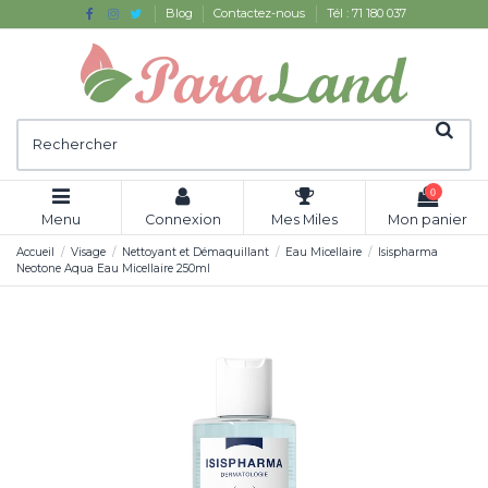
Blog
Contactez-nous
Tél : 71 180 037
0
Menu
Connexion
Mes Miles
Mon panier
Accueil
Visage
Nettoyant et Démaquillant
Eau Micellaire
Isispharma
Neotone Aqua Eau Micellaire 250ml