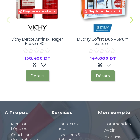
Rupture de stock
Rupture de stock
Vichy Dercos Aminexil Regen
Ducray Coffret Duo – Sérum
Booster 90ml
Neoptide...
138,400 DT
144,000 DT
Détails
Détails
A Propos
Services
Mon compte
Mentions
Contactez-
Commandes
Légales
nous
Avoir
Conditions
Livraisons &
Mes avis
Générales de
Retours