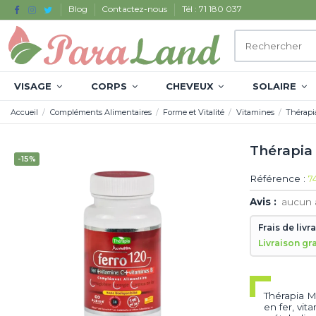
Blog
Contactez-nous
Tél : 71 180 037
VISAGE
CORPS
CHEVEUX
SOLAIRE
Accueil
Compléments Alimentaires
Forme et Vitalité
Vitamines
Thérapia
Thérapia 
-15%
Référence :
7
Avis :
aucun 
Frais de livr
Livraison gr
Thérapia M
en fer, vit