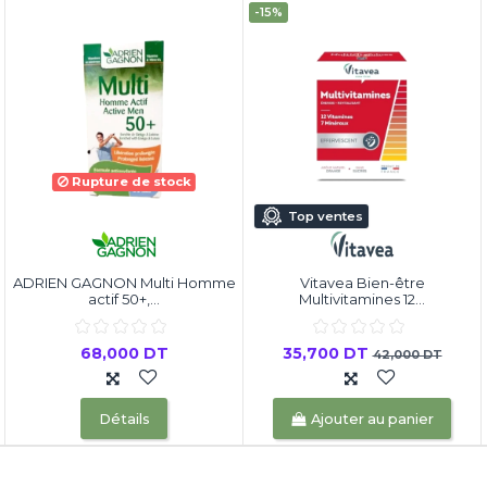
-15%
Rupture de stock
Top ventes
ADRIEN GAGNON Multi Homme
Vitavea Bien-être
actif 50+,...
Multivitamines 12...
68,000 DT
35,700 DT
42,000 DT
Détails
Ajouter au panier