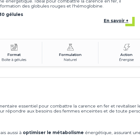
e énergétique. Idéal pour combattre la carence en fer, il
a formation des globules rouges et l'hémoglobine.
30 gélules
En savoir +
Format
Formulation
Action
Boîte à gélules
Naturel
Énergise
ntaire essentiel pour combattre la carence en fer et revitaliser 
pour répondre aux besoins des femmes enceintes et de toute per
mais aussi à
optimiser le métabolisme
énergétique, assurant une