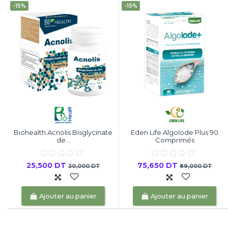
-15%
-15%
Biohealth Acnolis Bisglycinate
Eden Life AlgoIode Plus 90
de...
Comprimés
25,500 DT
75,650 DT
30,000 DT
89,000 DT
Ajouter au panier
Ajouter au panier