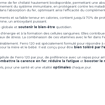
e forme de fer chélaté hautement biodisponible, permettant une abs
onnement du système immunitaire, en protégeant contre les maladi
é dans l’absorption du fer, optimisant ainsi l’efficacité du complé
iments et sa faible teneur en calories, contient jusqu'à 70% de pr
nine, un antioxydant puissant.
é globale et
soutenir le bien-être
quotidien.
on d'énergie et à la formation des cellules sanguines. Elles cont
ux de stress. La combinaison de ces vitamines avec le fer dans Fe
rablement. Ferro 120 est spécialement formulé pour répondre à ce
our la mère et le bébé. Il est conçu pour être
bien toléré par l
gélule de Ferro 120 par jour, de préférence avec un repas pour amé
mbattre la carence en fer
,
réduire la fatigue
et
booster le
ls, pour une santé et une vitalité
optimales
chaque jour.