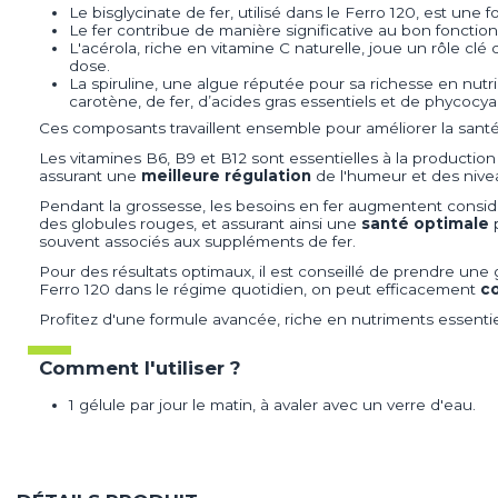
Le bisglycinate de fer, utilisé dans le Ferro 120, est un
Le fer contribue de manière significative au bon foncti
L'acérola, riche en vitamine C naturelle, joue un rôle cl
dose.
La spiruline, une algue réputée pour sa richesse en nutr
carotène, de fer, d’acides gras essentiels et de phycocya
Ces composants travaillent ensemble pour améliorer la sant
Les vitamines B6, B9 et B12 sont essentielles à la producti
assurant une
meilleure régulation
de l'humeur et des nivea
Pendant la grossesse, les besoins en fer augmentent considé
des globules rouges, et assurant ainsi une
santé optimale
p
souvent associés aux suppléments de fer.
Pour des résultats optimaux, il est conseillé de prendre une 
Ferro 120 dans le régime quotidien, on peut efficacement
co
Profitez d'une formule avancée, riche en nutriments essentie
Comment l'utiliser ?
1 gélule par jour le matin, à avaler avec un verre d'eau.