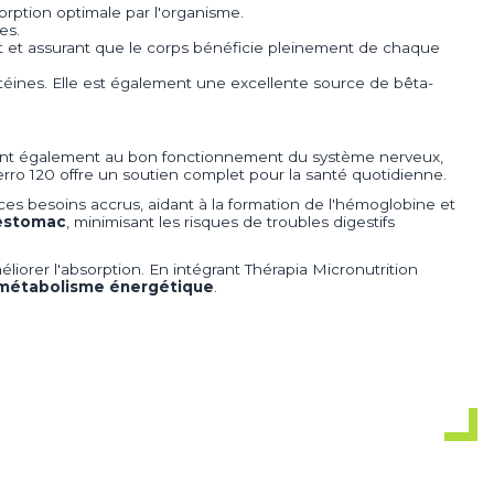
orption optimale par l'organisme.
es.
ment et assurant que le corps bénéficie pleinement de chaque
otéines. Elle est également une excellente source de bêta-
ribuent également au bon fonctionnement du système nerveux,
rro 120 offre un soutien complet pour la santé quotidienne.
s besoins accrus, aidant à la formation de l'hémoglobine et
'estomac
, minimisant les risques de troubles digestifs
liorer l'absorption. En intégrant Thérapia Micronutrition
 métabolisme énergétique
.