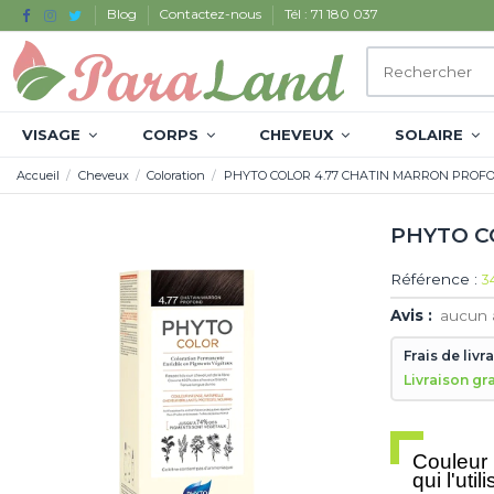
Blog
Contactez-nous
Tél : 71 180 037
VISAGE
CORPS
CHEVEUX
SOLAIRE
Accueil
Cheveux
Coloration
PHYTO COLOR 4.77 CHATIN MARRON PROF
PHYTO C
Référence :
3
Avis :
aucun 
Frais de livr
Livraison gr
Couleur 
qui l'ut