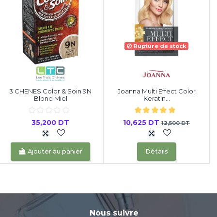
Rupture de stock
3 CHENES Color & Soin 9N
Joanna Multi Effect Color
Blond Miel
Keratin...
35,200 DT
10,625 DT
12,500 DT
Ajouter au panier
Détails
Nous suivre