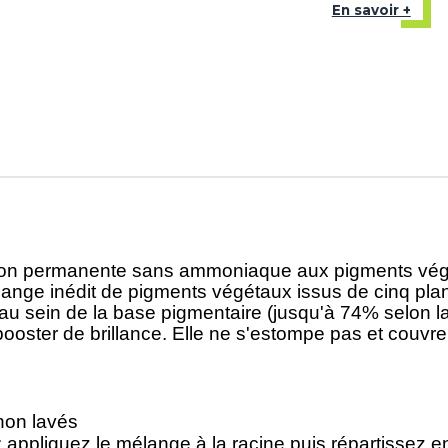
En savoir +
ation permanente sans ammoniaque aux pigments vé
e inédit de pigments végétaux issus de cinq plante
u sein de la base pigmentaire (jusqu'à 74% selon la 
booster de brillance. Elle ne s'estompe pas et couv
on lavés
: appliquez le mélange à la racine puis répartissez en