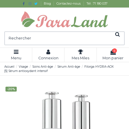
Blog
Contactez-nous
Tél : 71 180 037
0
Menu
Connexion
Mes Miles
Mon panier
Accueil
Visage
Soins Anti-âge
Sérum Anti-âge
Filorga HYDRA-AOX
[5] Sérum antioxydant intensif
-20%