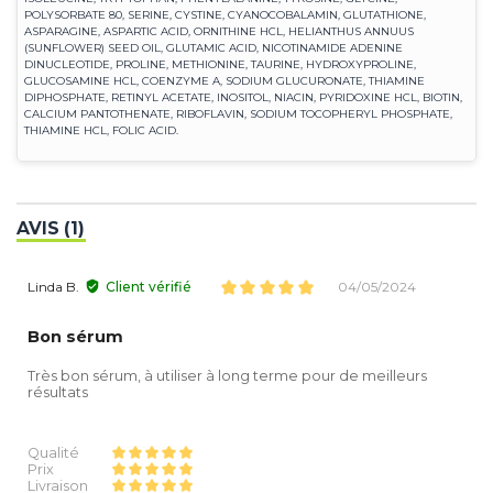
POLYSORBATE 80, SERINE, CYSTINE, CYANOCOBALAMIN, GLUTATHIONE,
ASPARAGINE, ASPARTIC ACID, ORNITHINE HCL, HELIANTHUS ANNUUS
(SUNFLOWER) SEED OIL, GLUTAMIC ACID, NICOTINAMIDE ADENINE
DINUCLEOTIDE, PROLINE, METHIONINE, TAURINE, HYDROXYPROLINE,
GLUCOSAMINE HCL, COENZYME A, SODIUM GLUCURONATE, THIAMINE
DIPHOSPHATE, RETINYL ACETATE, INOSITOL, NIACIN, PYRIDOXINE HCL, BIOTIN,
CALCIUM PANTOTHENATE, RIBOFLAVIN, SODIUM TOCOPHERYL PHOSPHATE,
THIAMINE HCL, FOLIC ACID.
AVIS (1)
Linda B.
Client vérifié
04/05/2024
Bon sérum
Très bon sérum, à utiliser à long terme pour de meilleurs
résultats
Qualité
Prix
Livraison