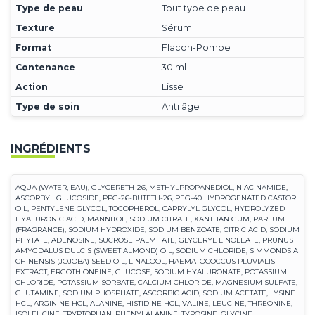
Type de peau
Tout type de peau
Texture
Sérum
Format
Flacon-Pompe
Contenance
30 ml
Action
Lisse
Type de soin
Anti âge
INGRÉDIENTS
AQUA (WATER, EAU), GLYCERETH-26, METHYLPROPANEDIOL, NIACINAMIDE,
ASCORBYL GLUCOSIDE, PPG-26-BUTETH-26, PEG-40 HYDROGENATED CASTOR
OIL, PENTYLENE GLYCOL, TOCOPHEROL, CAPRYLYL GLYCOL, HYDROLYZED
HYALURONIC ACID, MANNITOL, SODIUM CITRATE, XANTHAN GUM, PARFUM
(FRAGRANCE), SODIUM HYDROXIDE, SODIUM BENZOATE, CITRIC ACID, SODIUM
PHYTATE, ADENOSINE, SUCROSE PALMITATE, GLYCERYL LINOLEATE, PRUNUS
AMYGDALUS DULCIS (SWEET ALMOND) OIL, SODIUM CHLORIDE, SIMMONDSIA
CHINENSIS (JOJOBA) SEED OIL, LINALOOL, HAEMATOCOCCUS PLUVIALIS
EXTRACT, ERGOTHIONEINE, GLUCOSE, SODIUM HYALURONATE, POTASSIUM
CHLORIDE, POTASSIUM SORBATE, CALCIUM CHLORIDE, MAGNESIUM SULFATE,
GLUTAMINE, SODIUM PHOSPHATE, ASCORBIC ACID, SODIUM ACETATE, LYSINE
HCL, ARGININE HCL, ALANINE, HISTIDINE HCL, VALINE, LEUCINE, THREONINE,
ISOLEUCINE, TRYPTOPHAN, PHENYLALANINE, TYROSINE, GLYCINE,