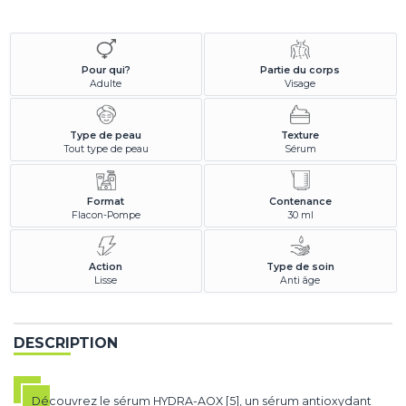
Pour qui?
Partie du corps
Adulte
Visage
Type de peau
Texture
Tout type de peau
Sérum
Format
Contenance
Flacon-Pompe
30 ml
Action
Type de soin
Lisse
Anti âge
DESCRIPTION
Découvrez le sérum HYDRA-AOX [5], un sérum antioxydant