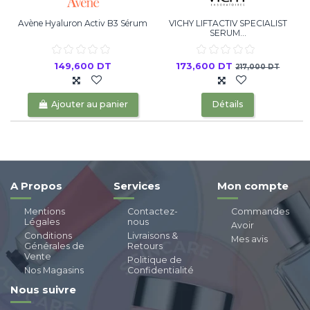
Avène Hyaluron Activ B3 Sérum
VICHY LIFTACTIV SPECIALIST
F
SERUM...
149,600 DT
173,600 DT
217,000 DT
Ajouter au panier
Détails
A Propos
Services
Mon compte
Mentions
Contactez-
Commandes
Légales
nous
Avoir
Conditions
Livraisons &
Mes avis
Générales de
Retours
Vente
Politique de
Nos Magasins
Confidentialité
Nous suivre