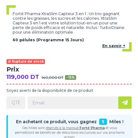
Forté Pharma XtraSlim Capteur 3 en 1 : Un trio gagnant
contre les graisses, les sucres et les calories. XtraSlim
Capteur 3 en 1 est votre solution tout-en-un pour une
perte de poids efficace et naturelle. Inclus : TurboDraine
pour une élimination optimale.
60 gélules (Programme 15 Jours)
En savoir +
Rupture de stock
Prix
119,000 DT
140,000 DT
-15%
Soyez averti de la disponibilité de ce produit
En achetant ce produit, vous gagnez
5
Miles !
Ces Miles sont
réservés à la marque
Forté Pharma
et vous
permettront de bénéficier de réductions exclusives sur vos prochains
achats.