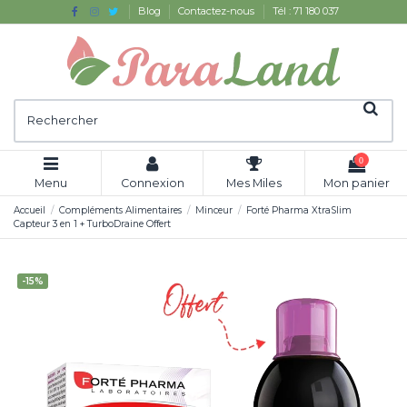
Blog
Contactez-nous
Tél : 71 180 037
0
Menu
Connexion
Mes Miles
Mon panier
Accueil
Compléments Alimentaires
Minceur
Forté Pharma XtraSlim
Capteur 3 en 1 + TurboDraine Offert
-15%