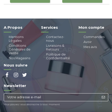
A Propos
Services
Mon compte
Mentions
Contactez-
Commandes
Légales
nous
Avoir
Conditions
Livraisons &
Mes avis
Générales de
Retours
Vente
Politique de
Nos Magasins
Confidentialité
Nous suivre
Newsletter
Vous pouvez vous désinscrire à tout moment