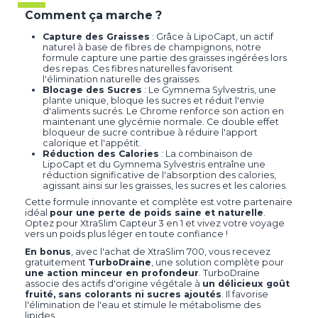
Comment ça marche ?
Capture des Graisses
: Grâce à LipoCapt, un actif
naturel à base de fibres de champignons, notre
formule capture une partie des graisses ingérées lors
des repas. Ces fibres naturelles favorisent
l'élimination naturelle des graisses.
Blocage des Sucres
: Le Gymnema Sylvestris, une
plante unique, bloque les sucres et réduit l'envie
d'aliments sucrés. Le Chrome renforce son action en
maintenant une glycémie normale. Ce double effet
bloqueur de sucre contribue à réduire l'apport
calorique et l'appétit.
Réduction des Calories
: La combinaison de
LipoCapt et du Gymnema Sylvestris entraîne une
réduction significative de l'absorption des calories,
agissant ainsi sur les graisses, les sucres et les calories.
Cette formule innovante et complète est votre partenaire
idéal
pour une perte de poids saine et naturelle
.
Optez pour XtraSlim Capteur 3 en 1 et vivez votre voyage
vers un poids plus léger en toute confiance !
En bonus
, avec l'achat de XtraSlim 700, vous recevez
gratuitement
TurboDraine
, une solution complète pour
une action minceur en profondeur
. TurboDraine
associe des actifs d'origine végétale à
un délicieux goût
fruité, sans colorants ni sucres ajoutés
. Il favorise
l'élimination de l'eau et stimule le métabolisme des
lipides.