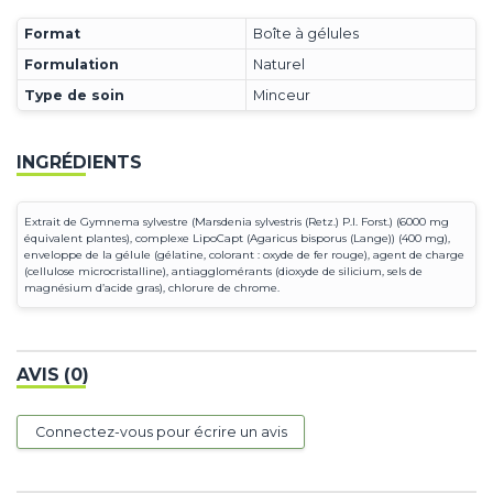
Format
Boîte à gélules
Formulation
Naturel
Type de soin
Minceur
INGRÉDIENTS
Extrait de Gymnema sylvestre (Marsdenia sylvestris (Retz.) P.I. Forst.) (6000 mg
équivalent plantes), complexe LipoCapt (Agaricus bisporus (Lange)) (400 mg),
enveloppe de la gélule (gélatine, colorant : oxyde de fer rouge), agent de charge
(cellulose microcristalline), antiagglomérants (dioxyde de silicium, sels de
magnésium d’acide gras), chlorure de chrome.
AVIS (0)
Connectez-vous pour écrire un avis