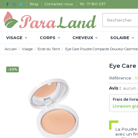
Blog
Contactez-nous
Tél : 71 180 037
VISAGE
CORPS
CHEVEUX
SOLAIRE
Accueil
Visage
Eclat du Teint
Eye Care Poudre Compacte Douceur Cashme
Eye Care
-20%
Référence :
6
Avis :
aucun 
Frais de livr
Livraison gr
La Poudre
avec un fin