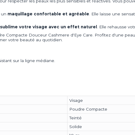
ur respecter les peaux les plus sensibles et réactives. Vous pouve
r un
maquillage confortable et agréable
. Elle laisse une sens
sublime votre visage avec un effet naturel
. Elle rehausse vo
udre Compacte Douceur Cashmere d'Eye Care. Profitez d'une peau u
imer votre beauté au quotidien.
stant sur la ligne médiane.
Visage
Poudre Compacte
Teinté
Solide