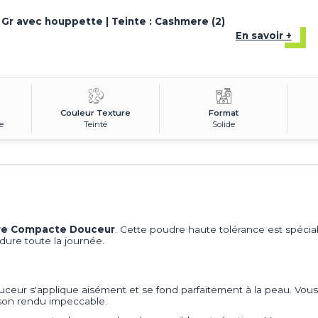
0 Gr avec houppette | Teinte : Cashmere (2)
En savoir +
Couleur Texture
Format
e
Teinté
Solide
re Compacte Douceur
. Cette poudre haute tolérance est spécia
i dure toute la journée.
ceur s'applique aisément et se fond parfaitement à la peau. Vou
 son rendu impeccable.