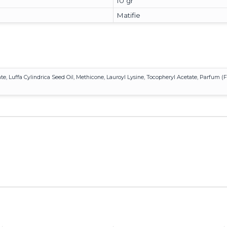
10 gr
Matifie
ate, Luffa Cylindrica Seed Oil, Methicone, Lauroyl Lysine, Tocopheryl Acetate, Parfum (F