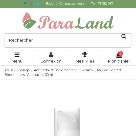
Blog
Contactez-nous
Tél : 71 180 037
0
Menu
Connexion
Mes Miles
Mon panier
Accueil
Visage
Anti-tache et Dépigmentant
Sérums
Muriac Lightact
Sérum Intensif Anti-taches 30ml