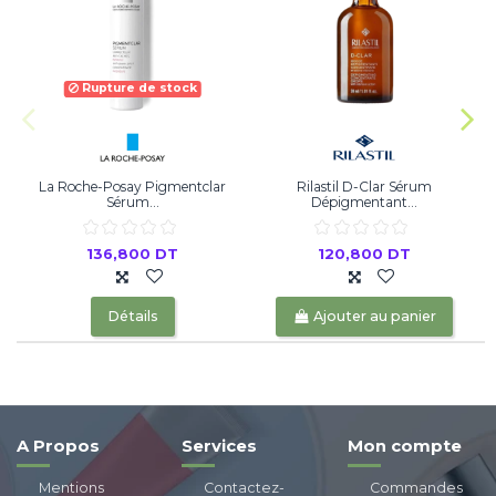
Rupture de stock
La Roche-Posay Pigmentclar
Rilastil D-Clar Sérum
Sérum...
Dépigmentant...
136,800 DT
120,800 DT
Détails
Ajouter au panier
A Propos
Services
Mon compte
Mentions
Contactez-
Commandes