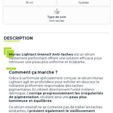
30 ml
Hydrate
Type de soin
Anti taches
DESCRIPTION
Muriac Lightact Intensif Anti-taches
est un sérum
hautement performant offrant une solution efficace pour
retrouver une peau plus uniforme et éclatante.
Comment ça marche ?
Grâce à sa formule spécialement conçue, le sérum Muriac
Lightact agit en profondeur pour exfolier en douceur la
mélanine préformée responsable des taches
pigmentaires. En ciblant directement l'unité mélano-
dermique, il
corrige progressivement les irrégularités
de pigmentation
, révélant ainsi une
peau plus
lumineuse et équilibrée
.
Ce sérum intensif ne se contente pas de traiter les taches
existantes, il
prévient également le vieillissement