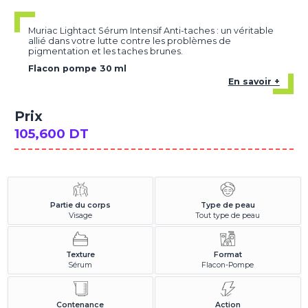
Muriac Lightact Sérum Intensif Anti-taches : un véritable
allié dans votre lutte contre les problèmes de
pigmentation et les taches brunes.
Flacon pompe 30 ml
En savoir +
Prix
105,600 DT
Partie du corps
Type de peau
Visage
Tout type de peau
Texture
Format
Sérum
Flacon-Pompe
Contenance
Action