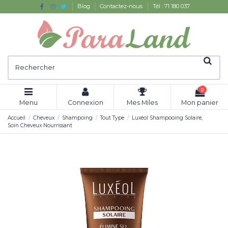
Blog
Contactez-nous
Tél : 71 180 037
0
Menu
Connexion
Mes Miles
Mon panier
Accueil
Cheveux
Shampoing
Tout Type
Luxéol Shampooing Solaire,
Soin Cheveux Nourrissant