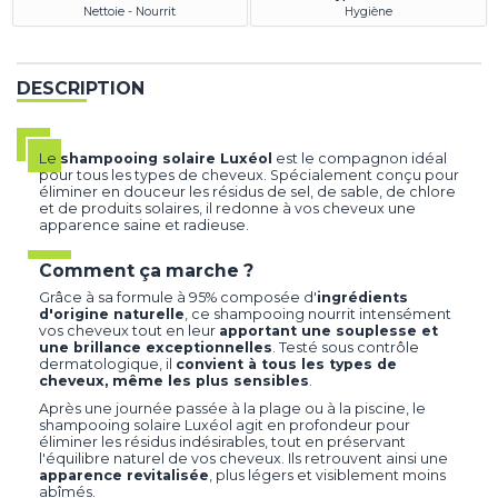
Nettoie - Nourrit
Hygiène
DESCRIPTION
Le
shampooing solaire Luxéol
est le compagnon idéal
pour tous les types de cheveux. Spécialement conçu pour
éliminer en douceur les résidus de sel, de sable, de chlore
et de produits solaires, il redonne à vos cheveux une
apparence saine et radieuse.
Comment ça marche ?
Grâce à sa formule à 95% composée d'
ingrédients
d'origine naturelle
, ce shampooing nourrit intensément
vos cheveux tout en leur
apportant une souplesse et
une brillance exceptionnelles
. Testé sous contrôle
dermatologique, il
convient à tous les types de
cheveux, même les plus sensibles
.
Après une journée passée à la plage ou à la piscine, le
shampooing solaire Luxéol agit en profondeur pour
éliminer les résidus indésirables, tout en préservant
l'équilibre naturel de vos cheveux. Ils retrouvent ainsi une
apparence revitalisée
, plus légers et visiblement moins
abîmés.