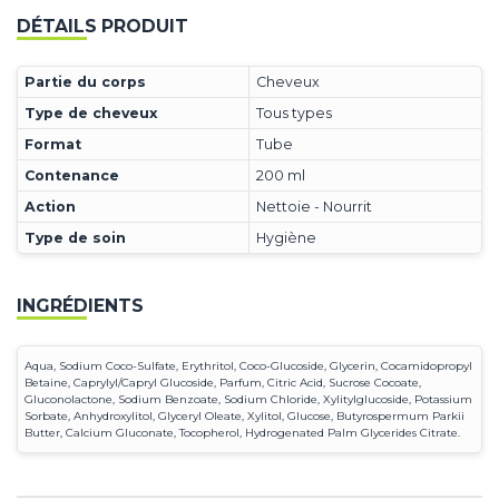
DÉTAILS PRODUIT
Partie du corps
Cheveux
Type de cheveux
Tous types
Format
Tube
Contenance
200 ml
Action
Nettoie - Nourrit
Type de soin
Hygiène
INGRÉDIENTS
Aqua, Sodium Coco-Sulfate, Erythritol, Coco-Glucoside, Glycerin, Cocamidopropyl
Betaine, Caprylyl/Capryl Glucoside, Parfum, Citric Acid, Sucrose Cocoate,
Gluconolactone, Sodium Benzoate, Sodium Chloride, Xylitylglucoside, Potassium
Sorbate, Anhydroxylitol, Glyceryl Oleate, Xylitol, Glucose, Butyrospermum Parkii
Butter, Calcium Gluconate, Tocopherol, Hydrogenated Palm Glycerides Citrate.