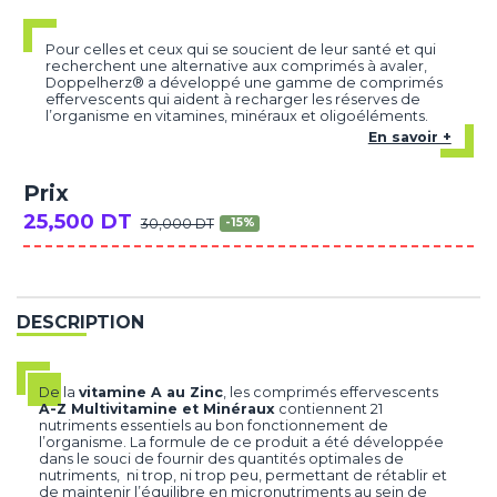
Pour celles et ceux qui se soucient de leur santé et qui
recherchent une alternative aux comprimés à avaler,
Doppelherz® a développé une gamme de comprimés
effervescents qui aident à recharger les réserves de
l’organisme en vitamines, minéraux et oligoéléments.
En savoir +
Prix
25,500 DT
30,000 DT
-15%
DESCRIPTION
De la
vitamine A au Zinc
, les comprimés effervescents
A-Z Multivitamine et Minéraux
contiennent 21
nutriments essentiels au bon fonctionnement de
l’organisme. La formule de ce produit a été développée
dans le souci de fournir des quantités optimales de
nutriments, ni trop, ni trop peu, permettant de rétablir et
de maintenir l’équilibre en micronutriments au sein de