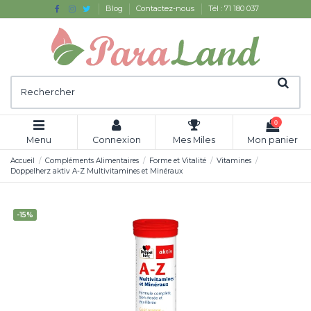
Blog
Contactez-nous
Tél : 71 180 037
0
Menu
Connexion
Mes Miles
Mon panier
Accueil
Compléments Alimentaires
Forme et Vitalité
Vitamines
Doppelherz aktiv A-Z Multivitamines et Minéraux
-15%