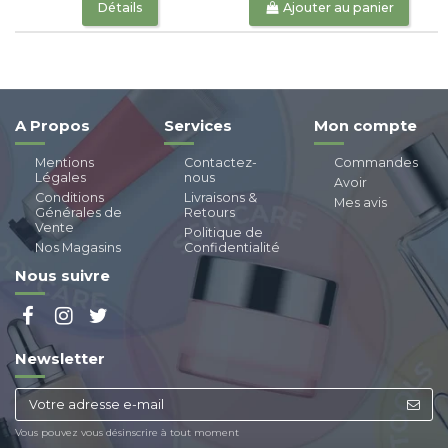
Détails
Ajouter au panier
A Propos
Services
Mon compte
Mentions
Contactez-
Commandes
Légales
nous
Avoir
Conditions
Livraisons &
Mes avis
Générales de
Retours
Vente
Politique de
Nos Magasins
Confidentialité
Nous suivre
Newsletter
Vous pouvez vous désinscrire à tout moment