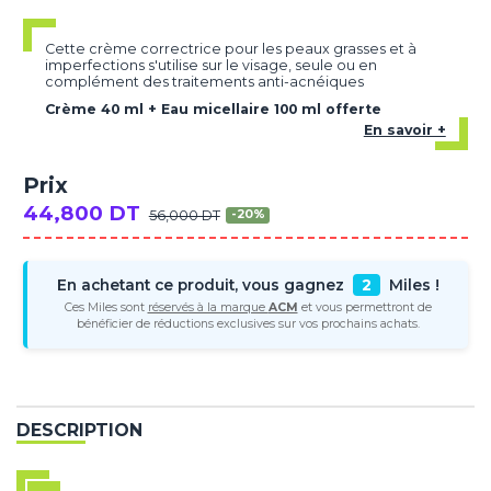
Cette crème correctrice pour les peaux grasses et à
imperfections s'utilise sur le visage, seule ou en
complément des traitements anti-acnéiques
Crème 40 ml + Eau micellaire 100 ml offerte
En savoir +
Prix
44,800 DT
56,000 DT
-20%
En achetant ce produit, vous gagnez
2
Miles !
Ces Miles sont
réservés à la marque
ACM
et vous permettront de
bénéficier de réductions exclusives sur vos prochains achats.
DESCRIPTION