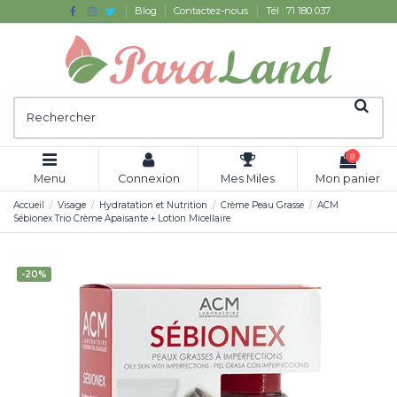
Blog
Contactez-nous
Tél : 71 180 037
0
Menu
Connexion
Mes Miles
Mon panier
Accueil
Visage
Hydratation et Nutrition
Crème Peau Grasse
ACM
Sébionex Trio Crème Apaisante + Lotion Micellaire
-20%