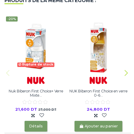
PRODUITS DE LA MÊME CATÉGORIE :
-20%
Rupture de stock
Nuk Biberon First Choice+ Verre
NUK Biberon First Choice en verre
N
Mixte...
0-6...
21,600 DT
24,800 DT
27,000 DT
Détails
Ajouter au panier