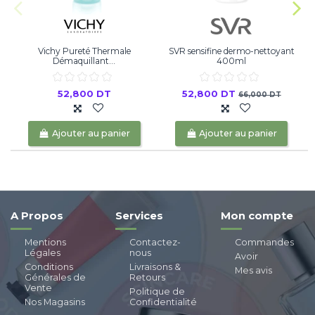
Vichy Pureté Thermale
SVR sensifine dermo-nettoyant
T
Démaquillant...
400ml
52,800 DT
52,800 DT
66,000 DT
Ajouter au panier
Ajouter au panier
A Propos
Services
Mon compte
Mentions
Contactez-
Commandes
Légales
nous
Avoir
Conditions
Livraisons &
Mes avis
Générales de
Retours
Vente
Politique de
Nos Magasins
Confidentialité