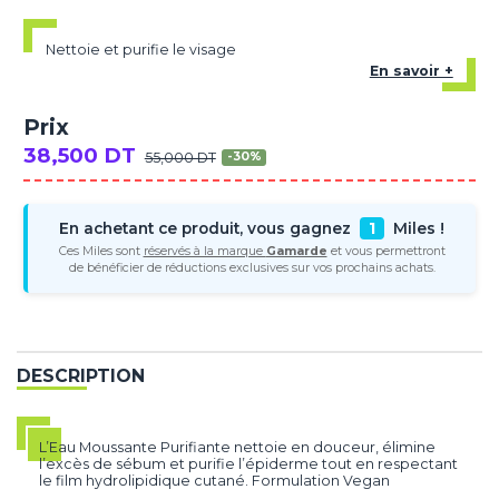
Nettoie et purifie le visage
En savoir +
Prix
38,500 DT
55,000 DT
-30%
En achetant ce produit, vous gagnez
1
Miles !
Ces Miles sont
réservés à la marque
Gamarde
et vous permettront
de bénéficier de réductions exclusives sur vos prochains achats.
DESCRIPTION
L’Eau Moussante Purifiante nettoie en douceur, élimine
l’excès de sébum et purifie l’épiderme tout en respectant
le film hydrolipidique cutané. Formulation Vegan