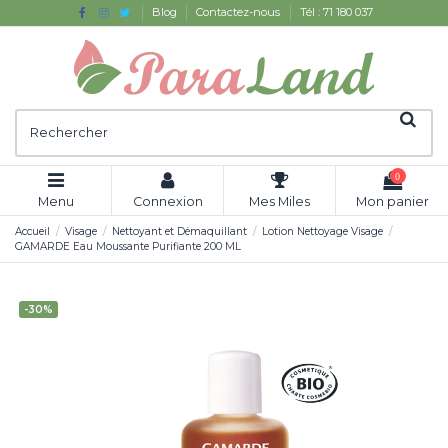
Blog
Contactez-nous
Tél : 71 180 037
0
Menu
Connexion
Mes Miles
Mon panier
Accueil
Visage
Nettoyant et Démaquillant
Lotion Nettoyage Visage
GAMARDE Eau Moussante Purifiante 200 ML
-30%