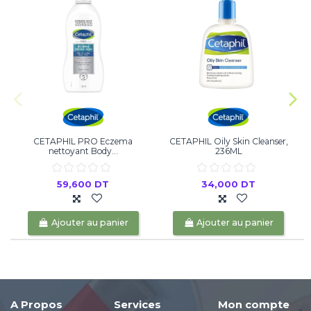
CETAPHIL PRO Eczema
CETAPHIL Oily Skin Cleanser,
N
nettoyant Body...
236ML
59,600 DT
34,000 DT
Ajouter au panier
Ajouter au panier
A Propos
Services
Mon compte