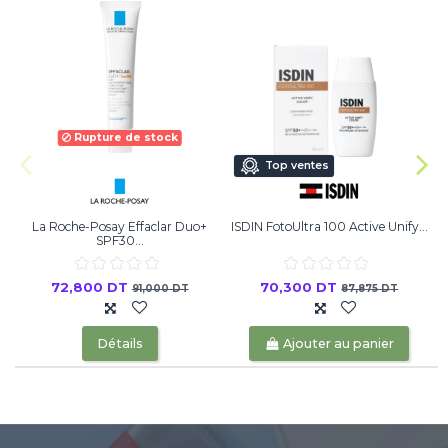
Rupture de stock
Top ventes
La Roche-Posay Effaclar Duo+
ISDIN FotoUltra 100 Active Unify...
SPF30...
72,800 DT
70,300 DT
91,000 DT
87,875 DT
Détails
Ajouter au panier