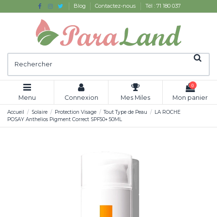
Blog
Contactez-nous
Tél : 71 180 037
0
Menu
Connexion
Mes Miles
Mon panier
Accueil
Solaire
Protection Visage
Tout Type de Peau
LA ROCHE
POSAY Anthelios Pigment Correct SPF50+ 50ML