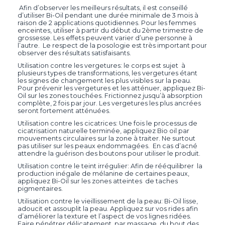
Afin d’observer les meilleurs résultats, il est conseillé
d’utiliser Bi-Oil pendant une durée minimale de 3 mois à
raison de 2 applications quotidiennes. Pour les femmes
enceintes, utiliser à partir du début du 2ème trimestre de
grossesse. Les effets peuvent varier d’une personne à
l’autre. Le respect de la posologie est très important pour
observer des résultats satisfaisants.
Utilisation contre les vergetures: le corps est sujet à
plusieurs types de transformations, les vergetures étant
les signes de changement les plus visibles sur la peau.
Pour prévenir les vergetures et les atténuer, appliquez Bi-
Oil sur les zones touchées. Frictionnez jusqu’à absorption
complète, 2 fois par jour. Les vergetures les plus ancrées
seront fortement atténuées.
Utilisation contre les cicatrices: Une fois le processus de
cicatrisation naturelle terminée, appliquez Bio oil par
mouvements circulaires sur la zone à traiter. Ne surtout
pas utiliser sur les peaux endommagées. En cas d’acné
attendre la guérison des boutons pour utiliser le produit.
Utilisation contre le teint irrégulier: Afin de rééquilibrer la
production inégale de mélanine de certaines peaux,
appliquez Bi-Oil sur les zones atteintes de taches
pigmentaires.
Utilisation contre le vieillissement de la peau: Bi-Oil lisse,
adoucit et assouplit la peau. Appliquez sur vos rides afin
d’améliorer la texture et l’aspect de vos lignes ridées.
Faire pénétrer délicatement, par massage, du bout des