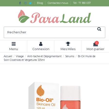
Blog
Contactez-nous
Tél : 71 180 037
0
Menu
Connexion
Mes Miles
Mon panier
Accueil
Visage
Anti-tache et Dépigmentant
Sérums
Bi-Oil Huile de
Soin Cicatrices et Vergetures 125ml